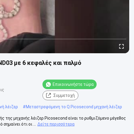
ND03 με 6 κεφαλές και παλμό
Επικοινωνήστε τώρα
ις
Συμμετοχή
νή λέιζερ
#
Μεταστρεφόμενη το Q Picosecond μηχανή λέιζερ
ής της μηχανής λέιζερ Picosecond είναι το ρυθμιζόμενο μέγεθος
ημαίνει ότι οι ...
Δείτε περισσότερα