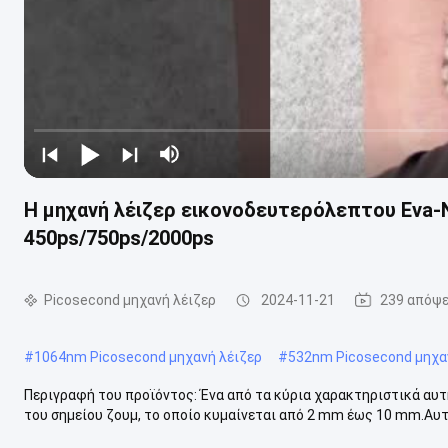
Η μηχανή λέιζερ εικονοδευτερόλεπτου Eva-
450ps/750ps/2000ps
Picosecond μηχανή λέιζερ
2024-11-21
239 απόψε
#
1064nm Picosecond μηχανή λέιζερ
#
532nm Picosecond μηχα
Περιγραφή του προϊόντος: Ένα από τα κύρια χαρακτηριστικά αυτ
του σημείου ζουμ, το οποίο κυμαίνεται από 2 mm έως 10 mm.Αυτό σ