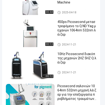
Machine
Picosecond μηχανή λέιζερ
00:44
2025-04-18
450ps Picosecond μετασ
τρεφόμενο το Q ND Yag μ
ηχανών 1064nm 532nm λ
έιζερ
Picosecond μηχανή λέιζερ
00:13
2024-11-21
10Hz Picosecond διακόπ
της μηχανών 2HZ 5HZ Q λ
έιζερ
Picosecond μηχανή λέιζερ
2024-11-21
00:12
Picosecond σαλονιών 10
64nm 532nm μηχανή λέιζ
ερ για την επεξεργασία π
ροβλήματος τραυμάτων
χρώσης δερμάτων