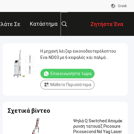
Greek
Κατάστημα
Ελάτε Σε
Ζητήστε Ένα
παφή Με
Απόσπασμα
Η μηχανή λέιζερ εικονοδευτερόλεπτου
Eva-ND03 με 6 κεφαλές και παλμό
450ps/750ps/2000ps
Επικοινωνήστε τώρα
Μάθετε Περισσότερα
Σχετικά βίντεο
Ψηλά Q Switched Απομάκ
ρυνση τατουάζ Picosure
Picosecond Nd Yag Laser