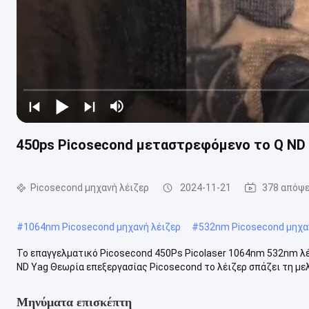
450ps Picosecond μεταστρεφόμενο το Q ND
Picosecond μηχανή λέιζερ
2024-11-21
378 απόψε
#
1064nm Picosecond μηχανή λέιζερ
#
532nm Picosecond μηχα
Το επαγγελματικό Picosecond 450Ps Picolaser 1064nm 532nm λέ
ND Yag Θεωρία επεξεργασίας Picosecond το λέιζερ σπάζει τη μελα
Μηνύματα επισκέπτη