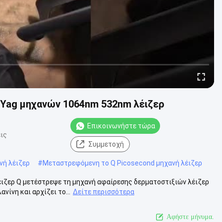
 Yag μηχανών 1064nm 532nm λέιζερ
Επικοινωνήστε τώρα
ις
Συμμετοχή
νή λέιζερ
#
Μεταστρεφόμενη το Q Picosecond μηχανή λέιζερ
ιζερ Q μετέστρεψε τη μηχανή αφαίρεσης δερματοστιξιών λέιζερ
νίνη και αρχίζει το...
Δείτε περισσότερα
Αφήστε μήνυμα.