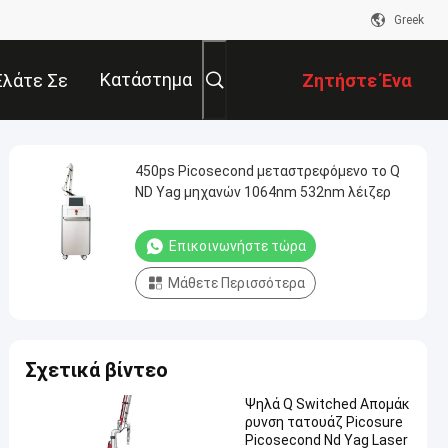
Greek
Κατάστημα
Ελάτε Σε
Ζητήστε Ένα
παφή Με
Απόσπασμα
450ps Picosecond μεταστρεφόμενο το Q
ND Yag μηχανών 1064nm 532nm λέιζερ
Επικοινωνήστε τώρα
Μάθετε Περισσότερα
Σχετικά βίντεο
Ψηλά Q Switched Απομάκ
ρυνση τατουάζ Picosure
Picosecond Nd Yag Laser