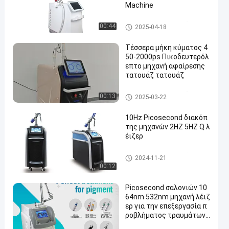
Machine
Picosecond μηχανή λέιζερ
00:44
2025-04-18
Τέσσερα μήκη κύματος 4
50-2000ps Πικοδευτερόλ
επτο μηχανή αφαίρεσης
τατουάζ τατουάζ
Picosecond μηχανή λέιζερ
00:13
2025-03-22
10Hz Picosecond διακόπ
της μηχανών 2HZ 5HZ Q λ
έιζερ
Picosecond μηχανή λέιζερ
2024-11-21
00:12
Picosecond σαλονιών 10
64nm 532nm μηχανή λέιζ
ερ για την επεξεργασία π
ροβλήματος τραυμάτων
χρώσης δερμάτων