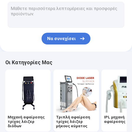
Αποτρίχωση λέιζερ με μακρύ παλμό
Κλασματική μηχανή λέιζερ του CO2
Picosecond μηχανή λέιζερ
Να συνεχίσει
Μηχανή HIFU
Μηχανές PDT
Οι Κατηγορίες Μας
Μηχανή Microneedling
Μηχανή γλυπτικής σώματος EMS
Εξοπλισμοί ραδιοσυχνότητας
Μηχανή Cryolipolysis
Μηχανή αφαίρεσης
Τριπλή αφαίρεση
IPL μηχανή
Αντι μηχανές ρυτίδων
τρίχας λέιζερ
τρίχας λέιζερ
αφαίρεσης τρ
διόδων
μήκους κύματος