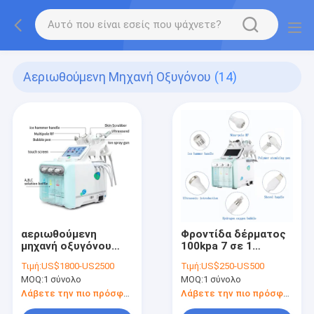
Αεριωθούμενη Μηχανή Οξυγόνου
(14)
αεριωθούμενη
Φροντίδα δέρματος
μηχανή οξυγόνου
100kpa 7 σε 1
110V 240V, υδρο
αεριωθούμενη του
Τιμή:
US$1800-US2500
Τιμή:
US$250-US500
Dermabrasion μηχανή
προσώπου μηχανή
MOQ:
1 σύνολο
MOQ:
1 σύνολο
CE
0.34mm φλούδας
Λάβετε την πιο πρόσφατη τιμή
Λάβετε την πιο πρόσφατη τιμή