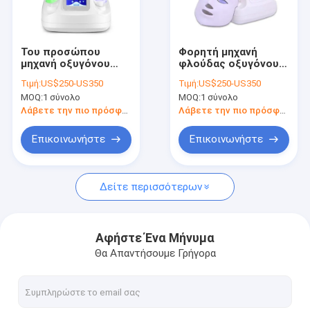
Επισκεψή εργοστασίου
Έλεγχος ποιότητας
Του προσώπου
Φορητή μηχανή
μηχανή οξυγόνου
φλούδας οξυγόνου
Επικοινωνήστε μαζί μας
αφαίρεσης
αεριωθούμενη
Τιμή:
US$250-US350
Τιμή:
US$250-US350
σπυρακιών
MOQ:
1 σύνολο
MOQ:
1 σύνολο
Ειδήσεις
Λάβετε την πιο πρόσφατη τιμή
Λάβετε την πιο πρόσφατη τιμή
Ζητήστε μια προσφορά
Επικοινωνήστε
Επικοινωνήστε
Shop
Δείτε περισσότερων
Μηχανή αφαίρεσης τρίχας λέιζερ διόδων
Αφήστε Ένα Μήνυμα
Θα Απαντήσουμε Γρήγορα
Τριπλή αφαίρεση τρίχας λέιζερ μήκους κύματος
IPL μηχανή αφαίρεσης τρίχας