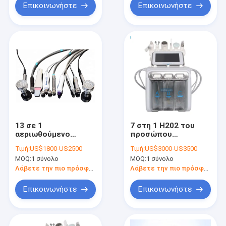
Επικοινωνήστε
Επικοινωνήστε
13 σε 1
7 στη 1 H202 του
αεριωθούμενο
προσώπου
διαμάντι
σκλήρυνση
Τιμή:
US$1800-US2500
Τιμή:
US$3000-US3500
Microdermabrasion
δερμάτων μηχανών
MOQ:
1 σύνολο
MOQ:
1 σύνολο
μηχανών οξυγόνου
καθαρισμού RF
για τη λεύκανση
αεριωθούμενη του
Λάβετε την πιο πρόσφατη τιμή
Λάβετε την πιο πρόσφατη τιμή
δερμάτων
προσώπου
Επικοινωνήστε
Επικοινωνήστε