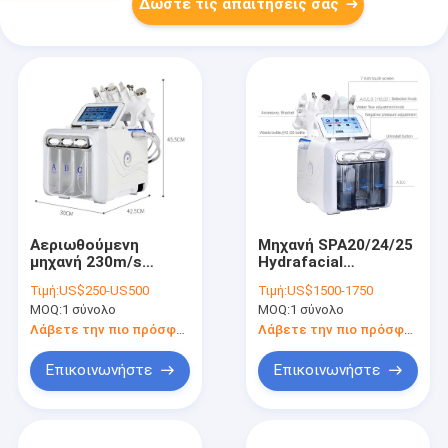
Δώστε τις απαιτήσεις σας
Αεριωθούμενη
Μηχανή SPA20/24/25
μηχανή 230m/s
Hydrafacial
οξυγόνου σαλονιών
οξυγόνου
Τιμή:
US$250-US500
Τιμή:
US$1500-1750
110V 240V ομορφιάς
σκλήρυνσης
MOQ:
1 σύνολο
MOQ:
1 σύνολο
δερμάτων σημαδιών
ακμής
Λάβετε την πιο πρόσφατη τιμή
Λάβετε την πιο πρόσφατη τιμή
Επικοινωνήστε
Επικοινωνήστε