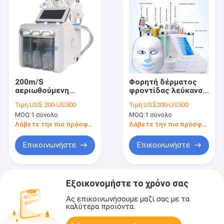
200m/S
Φορητή δέρματος
αεριωθούμενη
φροντίδας λεύκανση
ρυτίδα Whitenining
δερμάτων κλινικών
Τιμή:
US$ 200-US500
Τιμή:
US$200-US500
προσώπου μηχανών
μηχανών οξυγόνου
MOQ:
1 σύνολο
MOQ:
1 σύνολο
οξυγόνου ψεκασμού
αεριωθούμενη
που αφαιρεί για το
Λάβετε την πιο πρόσφατη τιμή
Λάβετε την πιο πρόσφατη τιμή
σπίτι
Επικοινωνήστε
Επικοινωνήστε
Εξοικονομήστε το χρόνο σας
Ας επικοινωνήσουμε μαζί σας με τα
καλύτερα προϊόντα.