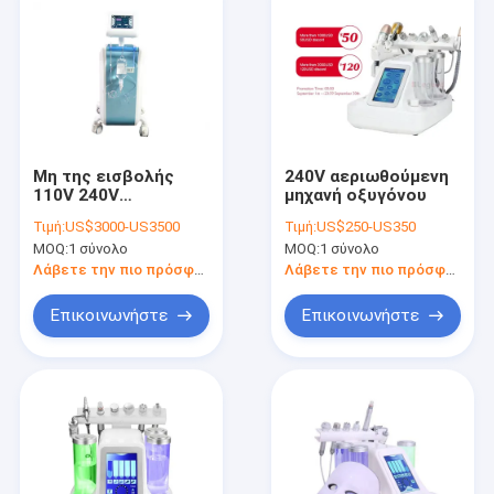
Μη της εισβολής
240V αεριωθούμενη
110V 240V
μηχανή οξυγόνου
σκλήρυνση
Τιμή:
US$3000-US3500
Τιμή:
US$250-US350
δερμάτων μηχανών
MOQ:
1 σύνολο
MOQ:
1 σύνολο
οξυγόνου
αεριωθούμενη
Λάβετε την πιο πρόσφατη τιμή
Λάβετε την πιο πρόσφατη τιμή
Επικοινωνήστε
Επικοινωνήστε
Σπίτι
Προϊόντα
Σχετικά με εμάς