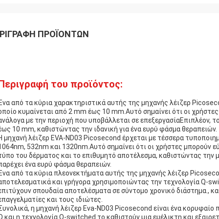
ΡΙΓΡΑΦΉ ΠΡΟΪΌΝΤΩΝ
Περιγραφή του προϊόντος:
Ένα από τα κύρια χαρακτηριστικά αυτής της μηχανής λέιζερ Picoseco
οποίο κυμαίνεται από 2 mm έως 10 mm.Αυτό σημαίνει ότι οι χρήστες
ανάλογα με την περιοχή που υποβάλλεται σε επεξεργασίαΕπιπλέον, τ
έως 10 mm, καθιστώντας την ιδανική για ένα ευρύ φάσμα θεραπειών.
Η μηχανή λέιζερ EVA-ND03 Picosecond έρχεται με τέσσερα τυποποι
1064nm, 532nm και 1320nm.Αυτό σημαίνει ότι οι χρήστες μπορούν εύ
τύπο του δέρματος και το επιθυμητό αποτέλεσμα, καθιστώντας την μ
παρέχει ένα ευρύ φάσμα θεραπειών.
Ένα από τα κύρια πλεονεκτήματα αυτής της μηχανής λέιζερ Picosecon
αποτελεσματικά και γρήγορα χρησιμοποιώντας την τεχνολογία Q-swit
επιτύχουν σπουδαία αποτελέσματα σε σύντομο χρονικό διάστημα., κ
επαγγελματίες και τους ιδιώτες.
Συνολικά, η μηχανή λέιζερ Eva-ND03 Picosecond είναι ένα κορυφαίο 
Q.και η τεχνολογία Q-switched το καθιστούν μια ευέλικτη και εξαιρ