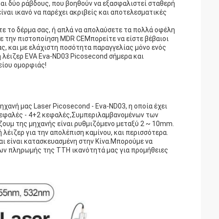
αι δύο ράβδους, που βοηθούν να εξασφαλιστεί σταθερή
ίναι ικανό να παρέχει ακριβείς και αποτελεσματικές
ε το δέρμα σας, ή απλά να απολαύσετε τα πολλά οφέλη
.Με την πιστοποίηση MDR CEΜπορείτε να είστε βέβαιοι
ς, και με ελάχιστη ποσότητα παραγγελίας μόνο ενός
ή λέιζερ EVA Eva-ND03 Picosecond σήμερα και
είου ομορφιάς!
χανή μας Laser Picosecond - Eva-ND03, η οποία έχει
6 κεφαλές - 4+2 κεφαλές,Συμπεριλαμβανομένων των
ζουμ της μηχανής είναι ρυθμιζόμενο μεταξύ 2 ~ 10mm.
λέιζερ για την απολέπιση καμίνου, και περισσότερα.
αι είναι κατασκευασμένη στην Κίνα.Μπορούμε να
ων πληρωμής της TTΗ ικανότητά μας για προμήθειες