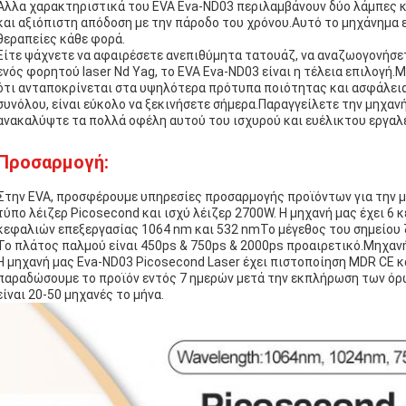
Άλλα χαρακτηριστικά του EVA Eva-ND03 περιλαμβάνουν δύο λάμπες κ
και αξιόπιστη απόδοση με την πάροδο του χρόνου.Αυτό το μηχάνημα ε
θεραπείες κάθε φορά.
Είτε ψάχνετε να αφαιρέσετε ανεπιθύμητα τατουάζ, να αναζωογονήσετ
ενός φορητού laser Nd Yag, το EVA Eva-ND03 είναι η τέλεια επιλογή
ότι ανταποκρίνεται στα υψηλότερα πρότυπα ποιότητας και ασφάλεια
συνόλου, είναι εύκολο να ξεκινήσετε σήμερα.Παραγγείλετε την μηχαν
ανακαλύψτε τα πολλά οφέλη αυτού του ισχυρού και ευέλικτου εργαλ
Προσαρμογή:
Στην EVA, προσφέρουμε υπηρεσίες προσαρμογής προϊόντων για την μη
τύπο λέιζερ Picosecond και ισχύ λέιζερ 2700W. Η μηχανή μας έχει 
κεφαλιών επεξεργασίας 1064 nm και 532 nmΤο μέγεθος του σημείου 
Το πλάτος παλμού είναι 450ps & 750ps & 2000ps προαιρετικό.Μηχανή 
Η μηχανή μας Eva-ND03 Picosecond Laser έχει πιστοποίηση MDR CE κ
παραδώσουμε το προϊόν εντός 7 ημερών μετά την εκπλήρωση των όρ
είναι 20-50 μηχανές το μήνα.