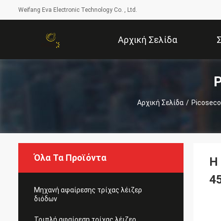
Weifang Eva Electronic Technology Co. , Ltd.
Αρχική Σελίδα
P
Αρχική Σελίδα
/
Picoseco
Όλα Τα Προϊόντα
Η
4
Μηχανή αφαίρεσης τρίχας λέιζερ
διόδων
Τριπλή αφαίρεση τρίχας λέιζερ