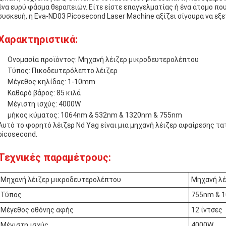
ένα ευρύ φάσμα θεραπειών. Είτε είστε επαγγελματίας ή ένα άτομο που
συσκευή, η Eva-ND03 Picosecond Laser Machine αξίζει σίγουρα να εξε
Χαρακτηριστικά:
Ονομασία προϊόντος: Μηχανή λέιζερ μικροδευτερολέπτου
Τύπος: Πικοδευτερόλεπτο λέιζερ
Μέγεθος κηλίδας: 1-10mm
Καθαρό βάρος: 85 κιλά
Μέγιστη ισχύς: 4000W
μήκος κύματος: 1064nm & 532nm & 1320nm & 755nm
Αυτό το φορητό λέιζερ Nd Yag είναι μια μηχανή λέιζερ αφαίρεσης τ
picosecond.
Τεχνικές παραμέτρους:
Μηχανή λέιζερ μικροδευτερολέπτου
Μηχανή λέ
Τύπος
755nm & 
Μέγεθος οθόνης αφής
12 ίντσες
Μέγιστη ισχύς
4000W