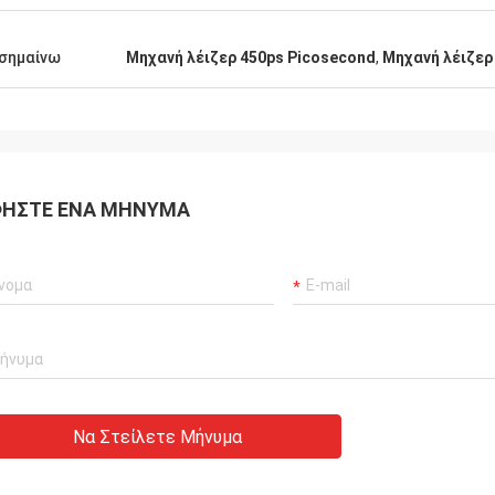
σημαίνω
Μηχανή λέιζερ 450ps Picosecond
,
Μηχανή λέιζερ
ΉΣΤΕ ΈΝΑ ΜΉΝΥΜΑ
Να Στείλετε Μήνυμα