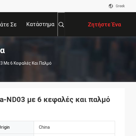
Greek
Κατάστημα
άτε Σε
Ζητήστε Ένα
τα
αφή Με
Απόσπασμα
3 Με 6 Κεφαλές Και Παλμό
va-ND03 με 6 κεφαλές και παλμό
rigin
China