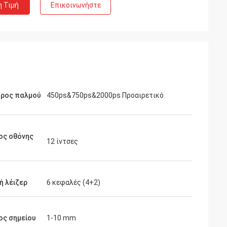
η Τιμή
Επικοινωνήστε
τρος παλμού
450ps&750ps&2000ps Προαιρετικό
ος οθόνης
12 ίντσες
ή λέιζερ
6 κεφαλές (4+2)
ος σημείου
1-10 mm