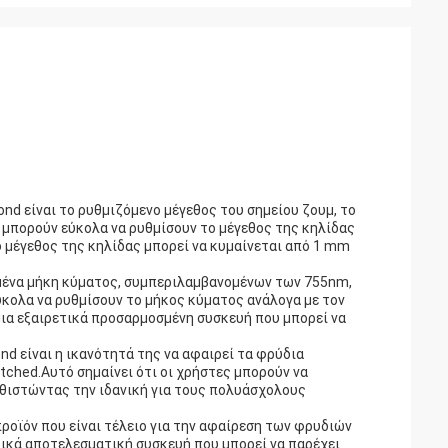
nd είναι το ρυθμιζόμενο μέγεθος του σημείου ζουμ, το
 μπορούν εύκολα να ρυθμίσουν το μέγεθος της κηλίδας
ο μέγεθος της κηλίδας μπορεί να κυμαίνεται από 1 mm
ημένα μήκη κύματος, συμπεριλαμβανομένων των 755nm,
κολα να ρυθμίσουν το μήκος κύματος ανάλογα με τον
ια εξαιρετικά προσαρμοσμένη συσκευή που μπορεί να
d είναι η ικανότητά της να αφαιρεί τα φρύδια
ched.Αυτό σημαίνει ότι οι χρήστες μπορούν να
αθιστώντας την ιδανική για τους πολυάσχολους
προϊόν που είναι τέλειο για την αφαίρεση των φρυδιών
ετικά αποτελεσματική συσκευή που μπορεί να παρέχει