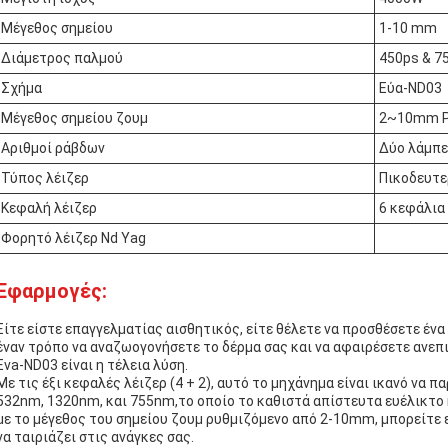
Μέγεθος σημείου
1-10 mm
Διάμετρος παλμού
450ps & 7
Σχήμα
Εύα-ND03
Μέγεθος σημείου ζουμ
2~10mm Ρ
Αριθμοί ράβδων
Δύο λάμπε
Τύπος λέιζερ
Πικοδευτ
Κεφαλή λέιζερ
6 κεφάλια
Φορητό λέιζερ Nd Yag
Εφαρμογές:
Είτε είστε επαγγελματίας αισθητικός, είτε θέλετε να προσθέσετε έν
έναν τρόπο να αναζωογονήσετε το δέρμα σας και να αφαιρέσετε ανεπ
Eva-ND03 είναι η τέλεια λύση.
Με τις έξι κεφαλές λέιζερ (4 + 2), αυτό το μηχάνημα είναι ικανό να
532nm, 1320nm, και 755nm,το οποίο το καθιστά απίστευτα ευέλικτο
με το μέγεθος του σημείου ζουμ ρυθμιζόμενο από 2-10mm, μπορείτε 
να ταιριάζει στις ανάγκες σας.