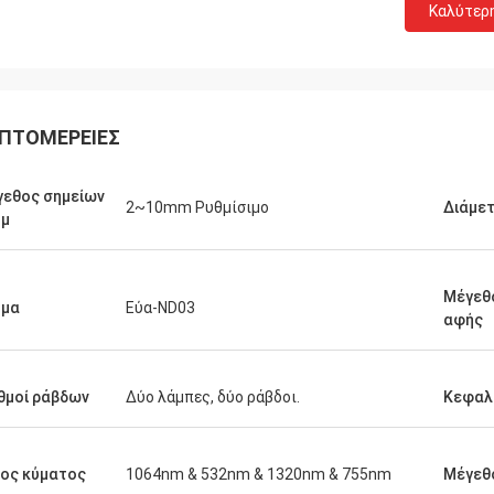
Καλύτερ
ΠΤΟΜΈΡΕΙΕΣ
εθος σημείων
2~10mm Ρυθμίσιμο
Διάμε
υμ
Μέγεθ
ήμα
Εύα-ND03
αφής
θμοί ράβδων
Δύο λάμπες, δύο ράβδοι.
Κεφαλ
ος κύματος
1064nm & 532nm & 1320nm & 755nm
Μέγεθ