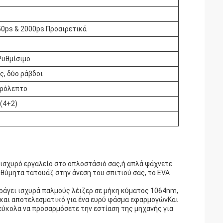
50ps & 2000ps Προαιρετικά
υθμίσιμο
ς, δύο ράβδοι
ερόλεπτο
 (4+2)
α ισχυρό εργαλείο στο οπλοστάσιό σας,ή απλά ψάχνετε
ιθύμητα τατουάζ στην άνεση του σπιτιού σας, το EVA
 παράγει ισχυρά παλμούς λέιζερ σε μήκη κύματος 1064nm,
 και αποτελεσματικό για ένα ευρύ φάσμα εφαρμογώνΚαι
εύκολα να προσαρμόσετε την εστίαση της μηχανής για