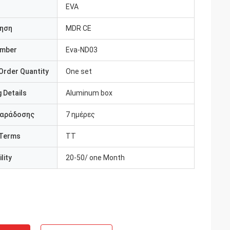
EVA
ηση
MDR CE
umber
Eva-ND03
Order Quantity
One set
 Details
Aluminum box
παράδοσης
7 ημέρες
Terms
TT
lity
20-50/ one Month