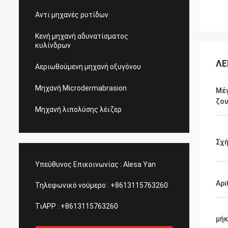
Αντι μηχανές ρυτίδων
Κενή μηχανή αδυνατίσματος
κυλίνδρων
ΛΕ
Αεριωθούμενη μηχανή οξυγόνου
Μηχανή Microdermabrasion
Μέγ
ζο
Μηχανή λιπολύσης λέιζερ
Σχ
Υπεύθυνος Επικοινωνίας :
Alesa Yan
Αρι
Τηλεφωνικό νούμερο :
+8613115763260
ΤιAPP :
+8613115763260
μήκ