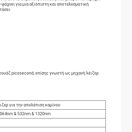
 ψάχνει για μια αξιόπιστη και αποτελεσματική
τάσει.
ατουάζ picosecond, επίσης γνωστή ως μηχανή λέιζερ
ιζερ για την απολέπιση καμίνου
1064nm & 532nm & 1320nm