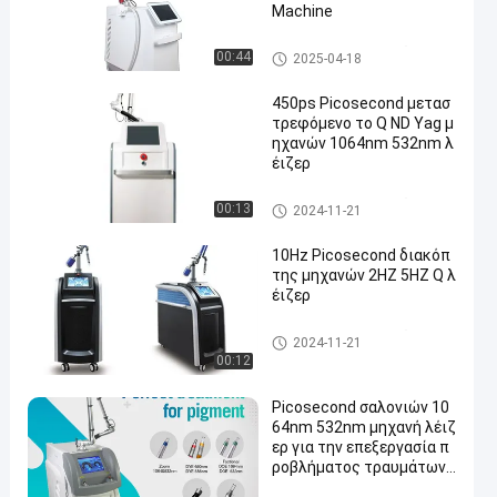
Machine
Picosecond μηχανή λέιζερ
00:44
2025-04-18
450ps Picosecond μετασ
τρεφόμενο το Q ND Yag μ
ηχανών 1064nm 532nm λ
έιζερ
Picosecond μηχανή λέιζερ
00:13
2024-11-21
10Hz Picosecond διακόπ
της μηχανών 2HZ 5HZ Q λ
έιζερ
Picosecond μηχανή λέιζερ
2024-11-21
00:12
Picosecond σαλονιών 10
64nm 532nm μηχανή λέιζ
ερ για την επεξεργασία π
ροβλήματος τραυμάτων
χρώσης δερμάτων