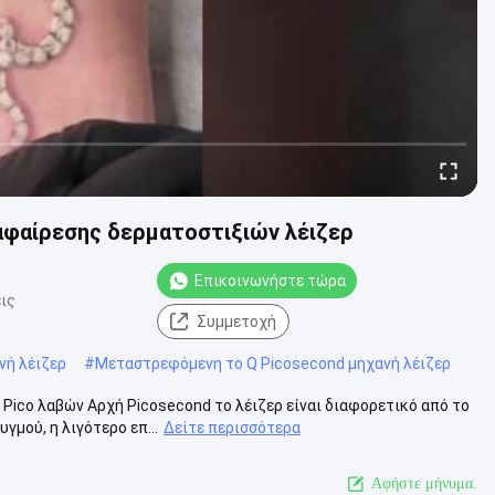
αφαίρεσης δερματοστιξιών λέιζερ
Επικοινωνήστε τώρα
ις
Συμμετοχή
νή λέιζερ
#
Μεταστρεφόμενη το Q Picosecond μηχανή λέιζερ
Pico λαβών Αρχή Picosecond το λέιζερ είναι διαφορετικό από το
μού, η λιγότερο επ...
Δείτε περισσότερα
Αφήστε μήνυμα.