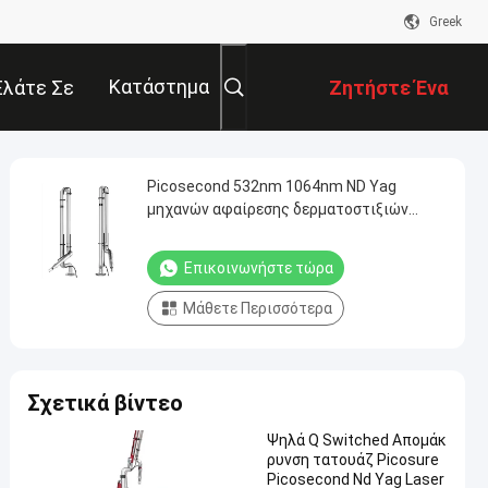
Greek
Κατάστημα
Ελάτε Σε
Ζητήστε Ένα
παφή Με
Απόσπασμα
Picosecond 532nm 1064nm ND Yag
μηχανών αφαίρεσης δερματοστιξιών
λέιζερ
Επικοινωνήστε τώρα
Μάθετε Περισσότερα
Σχετικά βίντεο
Ψηλά Q Switched Απομάκ
ρυνση τατουάζ Picosure
Picosecond Nd Yag Laser