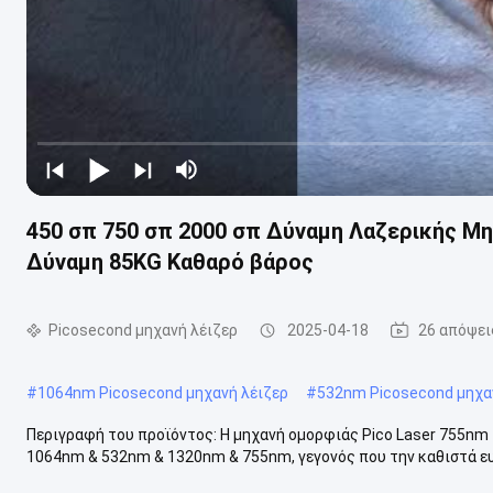
450 σπ 750 σπ 2000 σπ Δύναμη Λαζερικής 
Δύναμη 85KG Καθαρό βάρος
Picosecond μηχανή λέιζερ
2025-04-18
26 απόψει
#
1064nm Picosecond μηχανή λέιζερ
#
532nm Picosecond μηχα
Περιγραφή του προϊόντος: Η μηχανή ομορφιάς Pico Laser 755n
1064nm & 532nm & 1320nm & 755nm, γεγονός που την καθιστά ευ