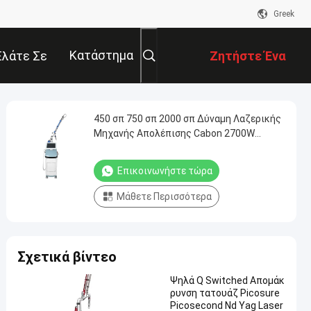
Greek
Κατάστημα
Ελάτε Σε
Ζητήστε Ένα
παφή Με
Απόσπασμα
450 σπ 750 σπ 2000 σπ Δύναμη Λαζερικής
Μηχανής Απολέπισης Cabon 2700W
4000W Μαξ Δύναμη 85KG Καθαρό βάρος
Επικοινωνήστε τώρα
Μάθετε Περισσότερα
Σχετικά βίντεο
Ψηλά Q Switched Απομάκ
ρυνση τατουάζ Picosure
Picosecond Nd Yag Laser