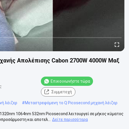
Μηχανής Απολέπισης Cabon 2700W 4000W Μαξ
Επικοινωνήστε τώρα
ς
Συμμετοχή
νή λέιζερ
#
Μεταστρεφόμενη το Q Picosecond μηχανή λέιζερ
m 1320nm 1064nm 532nm Picosecond λειτουργεί σε μήκος κύματος
προσάρμοστη και αποτελ...
Δείτε περισσότερα