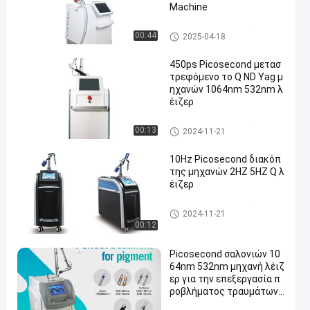
Machine
Picosecond μηχανή λέιζερ
00:44
2025-04-18
450ps Picosecond μετασ
τρεφόμενο το Q ND Yag μ
ηχανών 1064nm 532nm λ
έιζερ
Picosecond μηχανή λέιζερ
00:13
2024-11-21
10Hz Picosecond διακόπ
της μηχανών 2HZ 5HZ Q λ
έιζερ
Picosecond μηχανή λέιζερ
2024-11-21
00:12
Picosecond σαλονιών 10
64nm 532nm μηχανή λέιζ
ερ για την επεξεργασία π
ροβλήματος τραυμάτων
χρώσης δερμάτων