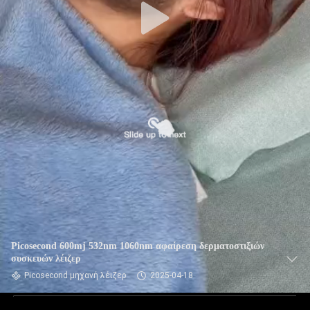
Picosecond 600mj 532nm 1060nm αφαίρεση δερματοστιξιών
συσκευών λέιζερ
Picosecond μηχανή λέιζερ
2025-04-18