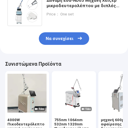
Δύναμη Εύα-ND03 Μηχανή λέιζερ
μικροδευτερολέπτου με διπλές
λάμπες 2700W Δύναμη λέιζερ
Price： One set
85KG Καθαρό βάρος
Να συνεχίσει
Συνιστώμενα Προϊόντα
4000W
755nm 1064nm
μηχανή 600ps
Πικοδευτερόλεπτο
532nm 1320nm
αφαίρεσης