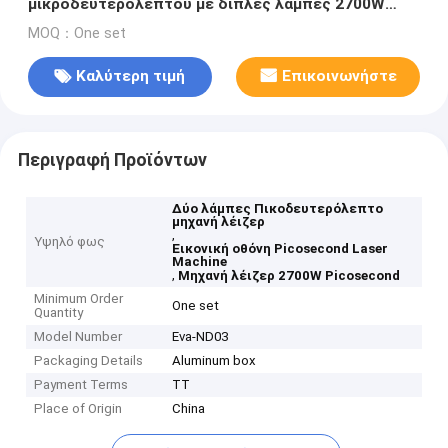
μικροδευτερολέπτου με διπλές λάμπες 2700W
Δύναμη λέιζερ 85KG Καθαρό βάρος
MOQ：One set
Καλύτερη τιμή
Επικοινωνήστε
Περιγραφή Προϊόντων
Δύο λάμπες Πικοδευτερόλεπτο
μηχανή λέιζερ
,
Υψηλό φως
Εικονική οθόνη Picosecond Laser
Machine
,
Μηχανή λέιζερ 2700W Picosecond
Minimum Order
One set
Quantity
Model Number
Eva-ND03
Packaging Details
Aluminum box
Payment Terms
TT
Place of Origin
China