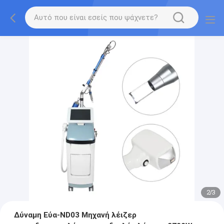
2
/
3
Δύναμη Εύα-ND03 Μηχανή λέιζερ