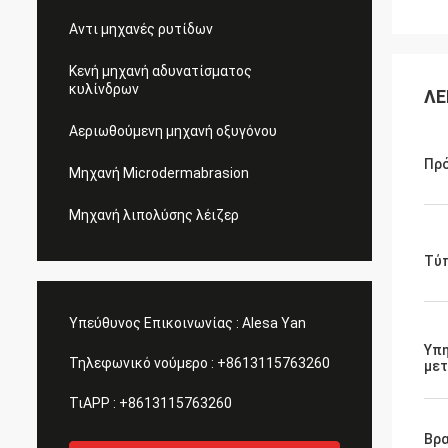
Αντι μηχανές ρυτίδων
Κενή μηχανή αδυνατίσματος
κυλίνδρων
ΛΕ
Αεριωθούμενη μηχανή οξυγόνου
Πρ
Μηχανή Microdermabrasion
Μηχανή λιπολύσης λέιζερ
Τύπ
Υπεύθυνος Επικοινωνίας :
Alesa Yan
Υπη
Τηλεφωνικό νούμερο :
+8613115763260
με
ΤιAPP :
+8613115763260
Βρα