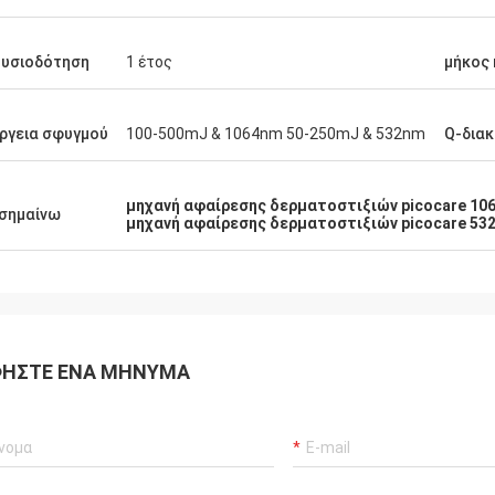
ουσιοδότηση
1 έτος
μήκος
ργεια σφυγμού
100-500mJ & 1064nm 50-250mJ & 532nm
Q-δια
μηχανή αφαίρεσης δερματοστιξιών picocare 10
σημαίνω
μηχανή αφαίρεσης δερματοστιξιών picocare 53
ΉΣΤΕ ΈΝΑ ΜΉΝΥΜΑ