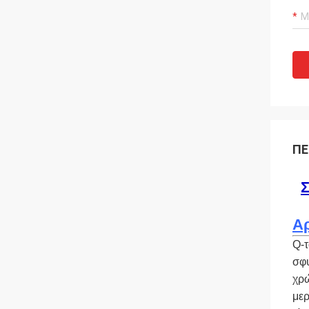
ΠΕ
Σ
Α
Q-τ
σφυ
χρώ
μερ