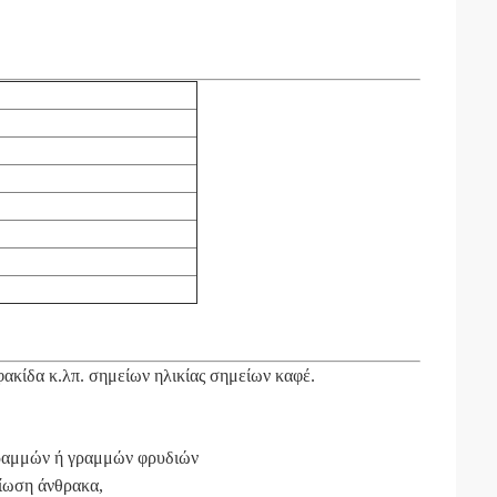
φακίδα κ.λπ. σημείων ηλικίας σημείων καφέ.
 γραμμών ή γραμμών φρυδιών
ίωση άνθρακα,