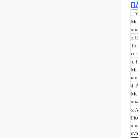
Π
Υ
1.
Με 
ποσ
Ε
2.
Το 
ευε
Τ
3.
Μπο
κατ
4. 
Με 
πολ
Α
5.
Pic
προ
αν