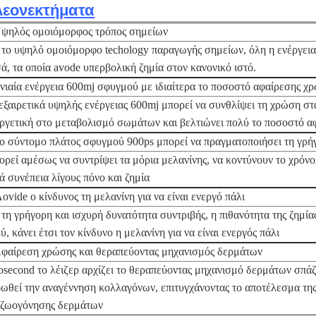
λεονεκτήματα
ψηλός ομοιόμορφος τρόπος σημείων
το υψηλό ομοιόμορφο techology παραγωγής σημείων, όλη η ενέργεια 
ά, τα οποία avode υπερβολική ζημία στον κανονικό ιστό.
νιαία ενέργεια 600mj σφυγμού με ιδιαίτερα το ποσοστό αφαίρεσης χ
εξαιρετικά υψηλής ενέργειας 600mj μπορεί να συνθλίψει τη χρώση στα
ργετική στο μεταβολισμό σωμάτων και βελτιώνει πολύ το ποσοστό α
ο σύντομο πλάτος σφυγμού 900ps μπορεί να πραγματοποιήσει τη γρ
ρεί αμέσως να συντρίψει τα μόρια μελανίνης, να κοντύνουν το χρόνο
ά συνέπεια λίγους πόνο και ζημία
Aovide ο κίνδυνος τη μελανίνη για να είναι ενεργό πάλι
τη γρήγορη και ισχυρή δυνατότητα συντριβής, η πιθανότητα της ζημί
ύ, κάνει έτσι τον κίνδυνο η μελανίνη για να είναι ενεργός πάλι
φαίρεση χρώσης και θεραπεύοντας μηχανισμός δερμάτων
osecond το λέιζερ αρχίζει το θεραπεύοντας μηχανισμό δερμάτων σπάζ
ωθεί την αναγέννηση κολλαγόνων, επιτυγχάνοντας το αποτέλεσμα της
αζωογόνησης δερμάτων