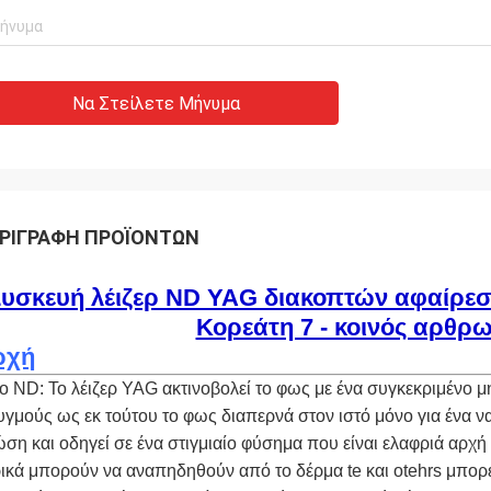
Να Στείλετε Μήνυμα
ΡΙΓΡΑΦΉ ΠΡΟΪΌΝΤΩΝ
υσκευή λέιζερ ND YAG διακοπτών αφαίρεση
Κορεάτη 7 - κοινός αρθρ
ρχή
ο ND: Το λέιζερ YAG ακτινοβολεί το φως με ένα συγκεκριμένο 
γμούς ως εκ τούτου το φως διαπερνά στον ιστό μόνο για ένα 
ση και οδηγεί σε ένα στιγμιαίο φύσημα που είναι ελαφριά αρχή 
ικά μπορούν να αναπηδηθούν από το δέρμα te και otehrs μπορε