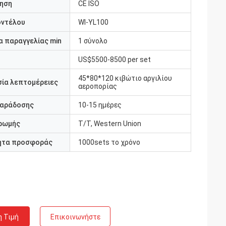
ηση
CE ISO
οντέλου
Wl-YL100
 παραγγελίας min
1 σύνολο
US$5500-8500 per set
45*80*120 κιβώτιο αργιλίου
ία λεπτομέρειες
αεροπορίας
παράδοσης
10-15 ημέρες
ρωμής
T/T, Western Union
ητα προσφοράς
1000sets το χρόνο
η Τιμή
Επικοινωνήστε