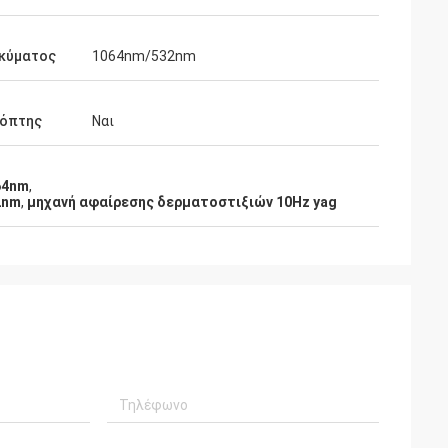
 κύματος
1064nm/532nm
κόπτης
Ναι
64nm
,
2nm
,
μηχανή αφαίρεσης δερματοστιξιών 10Hz yag