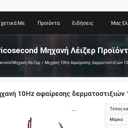
Σχετικά Με
Προϊόντα
Ειδήσεις
Μας Ελ
Εμάς
Επ
icosecond Μηχανή Λέιζερ Προϊόν
second Μηχανή Λέιζερ
/
Μηχανή 10Hz Αφαίρεσης Δερματοστιξιών 1
ηχανή 10Hz αφαίρεσης δερματοστιξιών 
Τόπος κ
Μάρκα