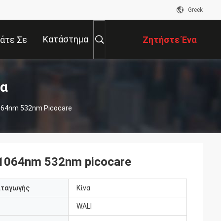
Greek
Κατάστημα
άτε Σε
Ζητήστε Ένα
αφή Με
Απόσπασμα
τα
064nm 532nm Picocare
1064nm 532nm picocare
αταγωγής
Κίνα
WALI