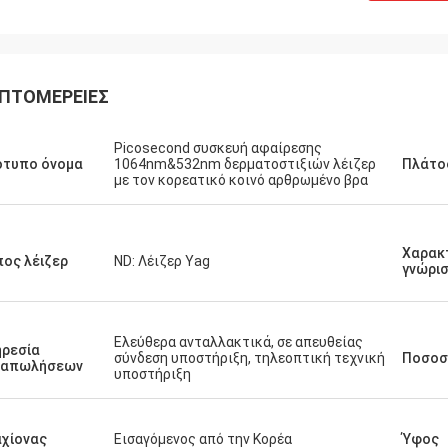
ΠΤΟΜΈΡΕΙΕΣ
Picosecond συσκευή αφαίρεσης
ότυπο όνομα
1064nm&532nm δερματοστιξιών λέιζερ
Πλάτο
με τον κορεατικό κοινό αρθρωμένο βρα
Χαρακ
ος λέιζερ
ND: Λέιζερ Yag
γνώρι
Ελεύθερα ανταλλακτικά, σε απευθείας
ρεσία
σύνδεση υποστήριξη, τηλεοπτική τεχνική
Ποσοσ
ταπωλήσεων
υποστήριξη
χίονας
Εισαγόμενος από την Κορέα
Ύφος