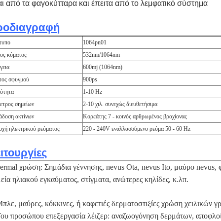
αι από τα φαγοκύτταρα και έπειτα από το λεμφατικό σύστημα
ροδιαγραφή
τυπο
1064pn01
ος κύματος
532nm/1064nm
γεια
600mj (1064nm)
τος σφυγμού
900ps
ότητα
1-10 Hz
ετρος σημείων
2-10 χιλ. συνεχώς διευθετήσιμα
δοση ακτίνων
Κορεάτης 7 - κοινός αρθρωμένος βραχίονας
χή ηλεκτρικού ρεύματος
220 - 240V εναλλασσόμενο ρεύμα 50 - 60 Hz
ιτουργίες
ermal χρώση: Σημάδια γέννησης, nevus Ota, nevus Ito, μαύρο nevus, 
εία ηλιακού εγκαύματος, στίγματα, ανώτερες κηλίδες, κ.λπ.
Μπλε, μαύρες, κόκκινες, ή καφετιές δερματοστιξίες χρώση χειλικών
Του προσώπου επεξεργασία λέιζερ: αναζωογόνηση δερμάτων, αποφλο