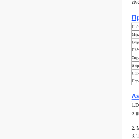
είν
Π
Πρό
Μήκ
Ενέρ
Πλά
Συχν
Διάμ
Παρά
Παρο
Λε
1.D
σημ
2. 
3. 