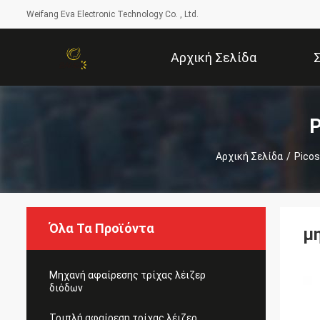
Weifang Eva Electronic Technology Co. , Ltd.
Αρχική Σελίδα
P
Αρχική Σελίδα
/
Pico
Όλα Τα Προϊόντα
μ
Μηχανή αφαίρεσης τρίχας λέιζερ
διόδων
Τριπλή αφαίρεση τρίχας λέιζερ