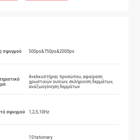
ς σφυγμού
500ps&750ps&2000ps
Ανελκυστήρας προσώπου, αφαίρεση
τηριστικό
χρωστικών ουσιών, σκλήρυνση δερμάτων,
σμα
αναζωογόνηση δερμάτων
τό σφυγμού
1,2,5,10Hz
1Stationary