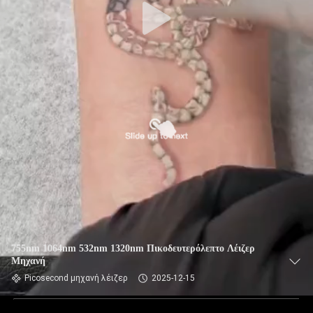
755nm 1064nm 532nm 1320nm Πικοδευτερόλεπτο Λέιζερ
Μηχανή
Picosecond μηχανή λέιζερ
2025-12-15