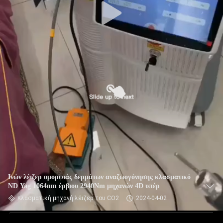
Ινών λέιζερ ομορφιάς δερμάτων αναζωογόνησης κλασματικό
ND Yag 1064nm έρβιου 2940Nm μηχανών 4D υπέρ
Κλασματική μηχανή λέιζερ του CO2
2024-04-02