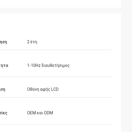
ρηση
2 έτη
τητα
1-10Hz διευθετήσιμος
ιση
Οθόνη αφής LCD
σίες
OEM και ODM