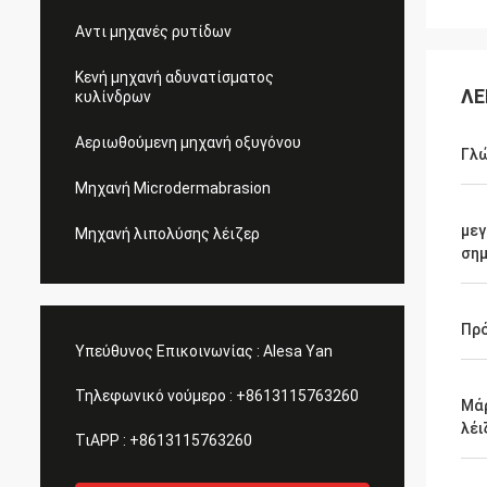
Αντι μηχανές ρυτίδων
Κενή μηχανή αδυνατίσματος
ΛΕ
κυλίνδρων
Αεριωθούμενη μηχανή οξυγόνου
Γλ
Μηχανή Microdermabrasion
μεγ
Μηχανή λιπολύσης λέιζερ
σημ
Πρ
Υπεύθυνος Επικοινωνίας :
Alesa Yan
Τηλεφωνικό νούμερο :
+8613115763260
Μά
λέι
ΤιAPP :
+8613115763260