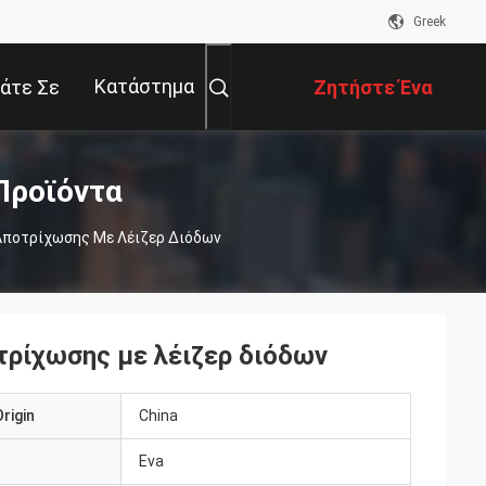
Greek
Κατάστημα
άτε Σε
Ζητήστε Ένα
αφή Με
Απόσπασμα
Προϊόντα
Αποτρίχωσης Με Λέιζερ Διόδων
τρίχωσης με λέιζερ διόδων
rigin
China
Eva