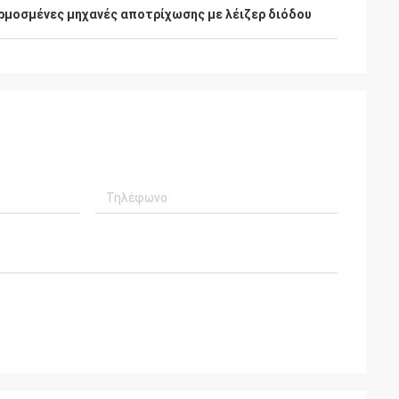
μοσμένες μηχανές αποτρίχωσης με λέιζερ διόδου