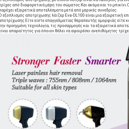
τρίχες από διαφορετικά μέρη του σώματος.Και ακόμα και το μπικίνι.Ο
παρέχει εξαιρετικά αποτελέσματα μετά από μερικές συνεδρίες.
Ο εξοπλισμός αποτρίχωσης λέιζερ Eva-DL100 είναι μια εξαιρετική επ
αποτρίχωσης.Είτε είστε επαγγελματίας θεραπευτής ομορφιάς είτε κά
την προηγμένη τεχνολογία, τις προσαρμογές και τα εξαιρετικά αποτ
είναι απαραίτητος για όποιον θέλει να αφαιρέσει ανεπιθύμητες τρίχες