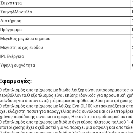
Συχνότητα
Σκηνή&Μοντέλο
Διατήρηση
Πρόγραμμα
Μέγεθος μεγάλου σημείου
Μέγιστη ισχύς εξόδου
IPL Ενέργεια
Υψηλή συχνότητα
Εφαρμογές:
Ο εξοπλισμός αποτρίχωσης με δίωδο λέιζερ είναι ευπροσάρμοστος κα
περιβάλλοντα.Ο εξοπλισμός είναι επίσης ιδανικός για προσωπική χρή
επένδυση για όποιον αναζητά μια μακροπρόθεσμη λύση αποτρίχωσης.
Ο εξοπλισμός αποτρίχωσης με λέιζερ Eva-DL100 κατασκευάζεται στην 
έχει ελάχιστη ποσότητα παραγγελίας ενός συνόλου και οι λεπτομέρε
χρόνος παράδοσης είναι επτά ημέρες.Η ικανότητα εφοδιασμού αυτού τ
Ο εξοπλισμός αποτρίχωσης με διόδιο έχει εύρος πλάτους παλμού 1-
αποτρίχωσης έχει σχεδιαστεί για να παρέχει μια ασφαλή και αποτελ
Ο εξοπλισμός αποτρίχωσης με διόδιο λέιζερ είναι κατάλληλος για 