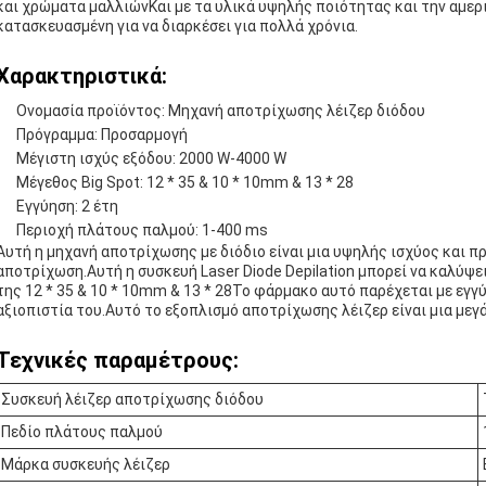
και χρώματα μαλλιώνΚαι με τα υλικά υψηλής ποιότητας και την αμερι
κατασκευασμένη για να διαρκέσει για πολλά χρόνια.
Χαρακτηριστικά:
Ονομασία προϊόντος: Μηχανή αποτρίχωσης λέιζερ διόδου
Πρόγραμμα: Προσαρμογή
Μέγιστη ισχύς εξόδου: 2000 W-4000 W
Μέγεθος Big Spot: 12 * 35 & 10 * 10mm & 13 * 28
Εγγύηση: 2 έτη
Περιοχή πλάτους παλμού: 1-400 ms
Αυτή η μηχανή αποτρίχωσης με διόδιο είναι μια υψηλής ισχύος και 
αποτρίχωση.Αυτή η συσκευή Laser Diode Depilation μπορεί να καλύψε
της 12 * 35 & 10 * 10mm & 13 * 28Το φάρμακο αυτό παρέχεται με εγγ
αξιοπιστία του.Αυτό το εξοπλισμό αποτρίχωσης λέιζερ είναι μια μεγ
Τεχνικές παραμέτρους:
Συσκευή λέιζερ αποτρίχωσης διόδου
Πεδίο πλάτους παλμού
Μάρκα συσκευής λέιζερ