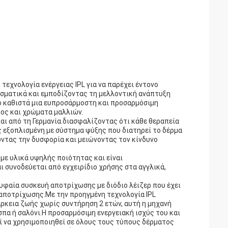
τεχνολογία ενέργειας IPL για να παρέχει έντονο
σματικά και εμποδίζοντας τη μελλοντική ανάπτυξη
ο καθιστά μια ευπροσάρμοστη και προσαρμόσιμη
τος και χρώματα μαλλιών.
ται από τη Γερμανία.διασφαλίζοντας ότι κάθε θεραπεία
ς εξοπλισμένη με σύστημα ψύξης που διατηρεί το δέρμα
ώντας την δυσφορία και μειώνοντας τον κίνδυνο
με υλικά υψηλής ποιότητας και είναι
ι συνοδεύεται από εγχειρίδιο χρήσης στα αγγλικά,
ρυφαία συσκευή αποτρίχωσης με διόδιο λέιζερ που έχει
 αποτρίχωσης.Με την προηγμένη τεχνολογία IPL
ιάρκεια ζωής χωρίς συντήρηση 2 ετών, αυτή η μηχανή
σπα ή σαλόνι.Η προσαρμόσιμη ενεργειακή ισχύς του και
ί να χρησιμοποιηθεί σε όλους τους τύπους δέρματος