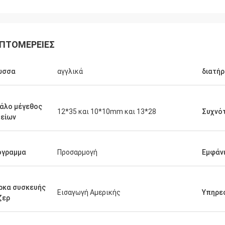
ΠΤΟΜΈΡΕΙΕΣ
ώσσα
αγγλικά
διατή
άλο μέγεθος
12*35 και 10*10mm και 13*28
Συχνό
είων
όγραμμα
Προσαρμογή
Εμφάν
ρκα συσκευής
Εισαγωγή Αμερικής
Υπηρε
ζερ