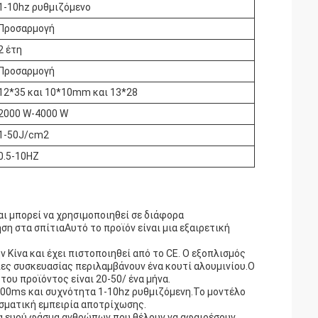
1-10hz ρυθμιζόμενο
Προσαρμογή
2 έτη
Προσαρμογή
12*35 και 10*10mm και 13*28
2000 W-4000 W
1-50J/cm2
0.5-10HZ
ι μπορεί να χρησιμοποιηθεί σε διάφορα
ση στα σπίτιαΑυτό το προϊόν είναι μια εξαιρετική
Κίνα και έχει πιστοποιηθεί από το CE. Ο εξοπλισμός
ιες συσκευασίας περιλαμβάνουν ένα κουτί αλουμινίου.Ο
ου προϊόντος είναι 20-50/ ένα μήνα.
400ms και συχνότητα 1-10hz ρυθμιζόμενη.Το μοντέλο
εσματική εμπειρία αποτρίχωσης.
ένα ευρύ φάσμα ανθρώπων που θέλουν να αφαιρέσουν