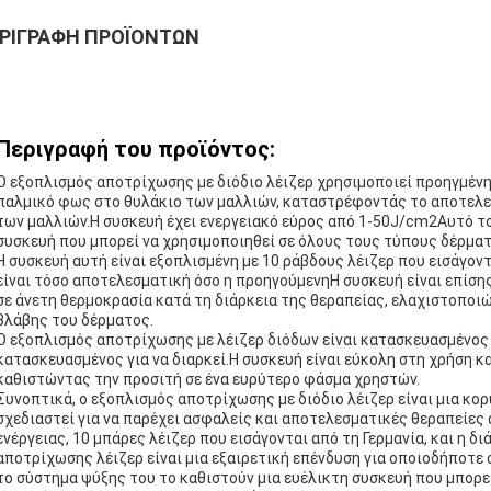
ΡΙΓΡΑΦΉ ΠΡΟΪΌΝΤΩΝ
Περιγραφή του προϊόντος:
Ο εξοπλισμός αποτρίχωσης με διόδιο λέιζερ χρησιμοποιεί προηγμένη 
παλμικό φως στο θυλάκιο των μαλλιών, καταστρέφοντάς το αποτελε
των μαλλιών.Η συσκευή έχει ενεργειακό εύρος από 1-50J/cm2Αυτό τ
συσκευή που μπορεί να χρησιμοποιηθεί σε όλους τους τύπους δέρμα
Η συσκευή αυτή είναι εξοπλισμένη με 10 ράβδους λέιζερ που εισάγον
είναι τόσο αποτελεσματική όσο η προηγούμενηΗ συσκευή είναι επίση
σε άνετη θερμοκρασία κατά τη διάρκεια της θεραπείας, ελαχιστοποι
βλάβης του δέρματος.
Ο εξοπλισμός αποτρίχωσης με λέιζερ διόδων είναι κατασκευασμένος 
κατασκευασμένος για να διαρκεί.Η συσκευή είναι εύκολη στη χρήση κα
καθιστώντας την προσιτή σε ένα ευρύτερο φάσμα χρηστών.
Συνοπτικά, ο εξοπλισμός αποτρίχωσης με διόδιο λέιζερ είναι μια κο
σχεδιαστεί για να παρέχει ασφαλείς και αποτελεσματικές θεραπείες
ενέργειας, 10 μπάρες λέιζερ που εισάγονται από τη Γερμανία, και η δ
αποτρίχωσης λέιζερ είναι μια εξαιρετική επένδυση για οποιοδήποτε 
το σύστημα ψύξης του το καθιστούν μια ευέλικτη συσκευή που μπορε