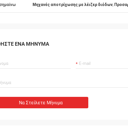
σημαίνω
Μηχανές αποτρίχωσης με λέιζερ διόδων
,
Προσαρ
ΉΣΤΕ ΈΝΑ ΜΉΝΥΜΑ
Να Στείλετε Μήνυμα