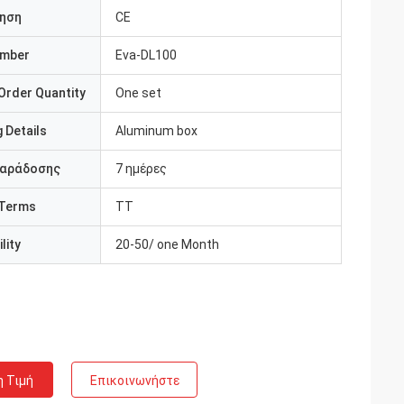
ηση
CE
umber
Eva-DL100
Order Quantity
One set
 Details
Aluminum box
παράδοσης
7 ημέρες
Terms
TT
lity
20-50/ one Month
η Τιμή
Επικοινωνήστε