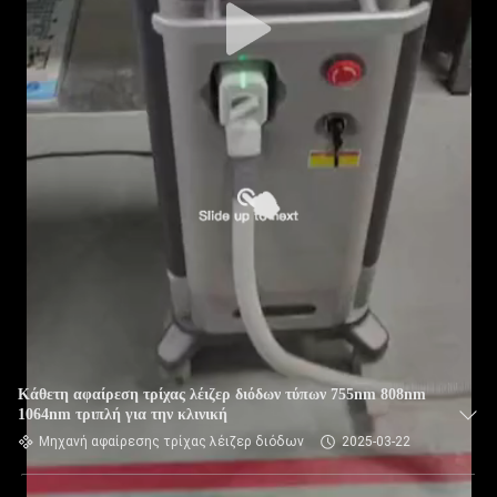
Κάθετη αφαίρεση τρίχας λέιζερ διόδων τύπων 755nm 808nm
1064nm τριπλή για την κλινική
Μηχανή αφαίρεσης τρίχας λέιζερ διόδων
2025-03-22