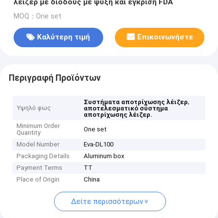
λέιζερ με διόδους με ψύξη και έγκριση FDA
MOQ：One set
Καλύτερη τιμή
Επικοινωνήστε
Περιγραφή Προϊόντων
,
Συστήματα αποτρίχωσης λέιζερ
Υψηλό φως
αποτελεσματικό σύστημα
αποτρίχωσης λέιζερ.
Minimum Order
One set
Quantity
Model Number
Eva-DL100
Packaging Details
Aluminum box
Payment Terms
TT
Place of Origin
China
Δείτε περισσότερων