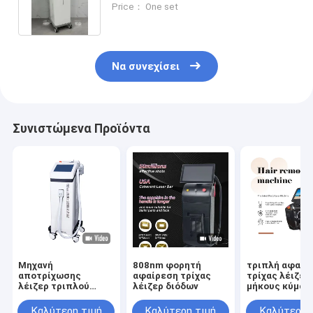
Price： One set
Να συνεχίσει
Συνιστώμενα Προϊόντα
Μηχανή
808nm φορητή
τριπλή αφαίρ
αποτρίχωσης
αφαίρεση τρίχας
τρίχας λέιζερ
λέιζερ τριπλού
λέιζερ διόδων
μήκους κύματ
μήκους κύματος
1064nm 705n
εγκεκριμένες
Καλύτερη τιμή
Καλύτερη τιμή
Καλύτερη 