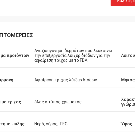
Καλύτερ
ΠΤΟΜΈΡΕΙΕΣ
Αναζωογόνηση δερμάτων που λευκαίνει
ομα προϊόντων
την επεξεργασία λέιζερ διόδων για την
Λειτου
αφαίρεση τρίχας με το FDA
αρμογή
Αφαίρεση τρίχας λέιζερ διόδων
Μήκος
Χαρακ
μα τρίχας
όλος ο τύπος χρώματος
γνώρι
στημα ψύξης
Νερό, αέρας, TEC
Ύφος