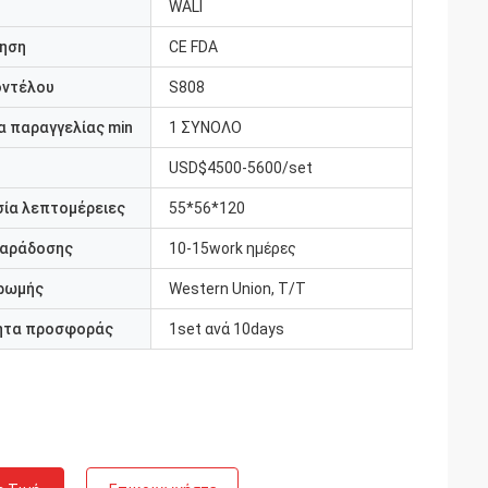
WALI
ηση
CE FDA
οντέλου
S808
 παραγγελίας min
1 ΣΥΝΟΛΟ
USD$4500-5600/set
ία λεπτομέρειες
55*56*120
παράδοσης
10-15work ημέρες
ρωμής
Western Union, T/T
ητα προσφοράς
1set ανά 10days