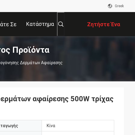
Greek
Κατάστημα
άτε Σε
Ζητήστε Ένα
τος Προϊόντα
αφή Με
Απόσπασμα
ωογόνησης Δερμάτων Αφαίρεσης
δερμάτων αφαίρεσης 500W τρίχας
αταγωγής
Κίνα