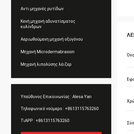
Αντι μηχανές ρυτίδων
Κενή μηχανή αδυνατίσματος
κυλίνδρων
ΛΕ
Αεριωθούμενη μηχανή οξυγόνου
Μηχανή Microdermabrasion
Όν
Μηχανή λιπολύσης λέιζερ
Εφ
Υπεύθυνος Επικοινωνίας :
Alesa Yan
Χρώ
Τηλεφωνικό νούμερο :
+8613115763260
ΤιAPP :
+8613115763260
Σύ