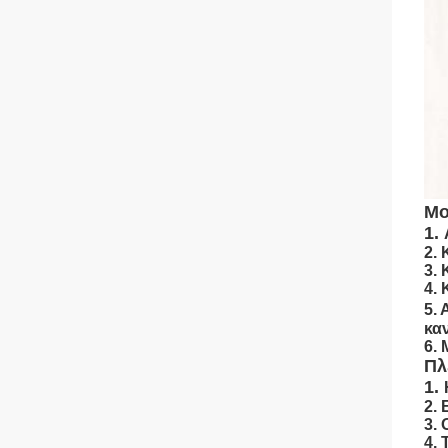
Μο
1.
2.
3.
4.
5.
κα
6.
Πλ
1.
2.
3. 
4.