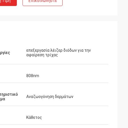
η Τιμή
Επικοινωνήστε
επεξεργασία λέιζερ διόδων για την
ργίες
αφαίρεση τρίχας
808nm
τηριστικό
Αναζωογόνηση δερμάτων
σμα
Κάθετος