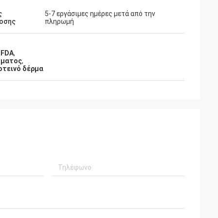
ς
5-7 εργάσιμες ημέρες μετά από την
οσης
πληρωμή
 FDA
,
ύματος
,
οτεινό δέρμα