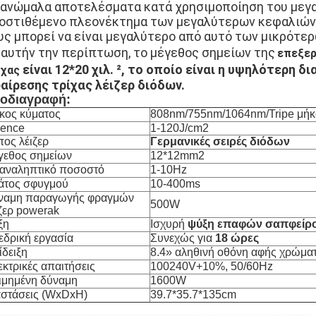
 ανώμαλα αποτελέσματα κατά χρησιμοποίηση του μεγ
οστιθέμενο πλεονέκτημα των μεγαλύτερων κεφαλιών ε
υς μπορεί να είναι μεγαλύτερο από αυτό των μικρότε
 αυτήν την περίπτωση, το μέγεθος σημείων της
επεξερ
είναι 12*20 χιλ. ², το οποίο είναι η υψηλότερ
ίχας
αίρεσης τρίχας λέιζερ διόδων.
οδιαγραφή:
κος κύματος
808nm/755nm/1064nm/Tripe μήκ
uence
1-120J/cm2
ος λέιζερ
Γερμανικές σειρές διόδων
γεθος σημείων
12*12mm2
αναληπτικό ποσοστό
1-10Hz
άτος σφυγμού
10-400ms
ναμη παραγωγής φραγμών
500W
ζερ powerak
ξη
Ισχυρή
ψύξη επαφών σαπφείρου
εδρική εργασία
Συνεχώς για
18 ώρες
ίδειξη
8.4» αληθινή οθόνη αφής χρώμα
κτρικές απαιτήσεις
100240V+10%, 50/60Hz
τιμημένη δύναμη
1600W
αστάσεις (WxDxH)
39.7*35.7*135cm