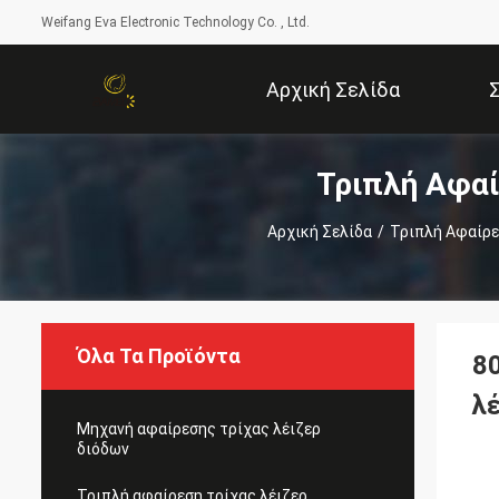
Weifang Eva Electronic Technology Co. , Ltd.
Αρχική Σελίδα
Τριπλή Αφαί
Αρχική Σελίδα
/
Τριπλή Αφαίρε
Όλα Τα Προϊόντα
8
λ
Μηχανή αφαίρεσης τρίχας λέιζερ
διόδων
Τριπλή αφαίρεση τρίχας λέιζερ