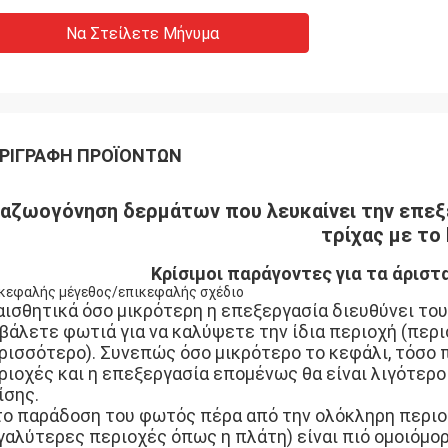
Να Στείλετε Μήνυμα
ΡΙΓΡΑΦΉ ΠΡΟΪΌΝΤΩΝ
αζωογόνηση δερμάτων που λευκαίνει την επεξε
τρίχας με το
Κρίσιμοι παράγοντες για τα άριστ
κεφαλής μέγεθος/επικεφαλής σχέδιο
αισθητικά όσο μικρότερη η επεξεργασία διευθύνει τ
 βάλετε φωτιά για να καλύψετε την ίδια περιοχή (περ
ρισσότερο). Συνεπώς όσο μικρότερο το κεφάλι, τόσο π
ριοχές και η επεξεργασία επομένως θα είναι λιγότερ
ίσης.
το παράδοση του φωτός πέρα από την ολόκληρη περιοχ
γαλύτερες περιοχές όπως η πλάτη) είναι πιό ομοιόμορ