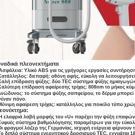
ναδικά πλεονεκτήματα
Ασφάλεια: Υλικό ABS για τις γρήγορες εργασίες συντήρηση
 Κατάλληλος: διεπαφή: οθόνη αφής, εύκολη να λειτουργήσει
 Καλή επίδραση ψύξης: δύο TEC σύστημα ψύξης ημιαγωγών
 Καλύτερη επίδραση αφαίρεσης τρίχας: 808nm το μήκος κύ
 Ανώδυνος: το σύστημα ψύξης σαπφείρου, το δέρμα μπορεί ν
νέναν πόνο.
 Μόνιμη αφαίρεση τρίχας: κατάλληλος για ποικίλο τύπο χρώ
εονέκτημα:
Η ελαφριά λαβή μορφής του «U» παρέχει την ψύξη επαφών
 Ευφυές σύστημα βαθμολόγησης παραμέτρων για την εύκολη
Οι φραγμοί λέιζερ της Γερμανίας, ισχυρή ενέργεια φέρνουν
 Το διπλό σύστημα ενεργητικού δροσισμού TEC, εγγυάται 1