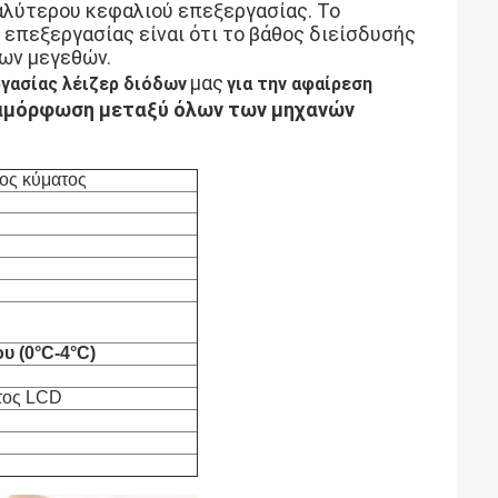
αλύτερου κεφαλιού επεξεργασίας. Το
πεξεργασίας είναι ότι το βάθος διείσδυσής
ρων μεγεθών.
μας
γασίας λέιζερ διόδων
για την αφαίρεση
η διαμόρφωση μεταξύ όλων των μηχανών
ος κύματος
 (0°C-4°C)
τος LCD