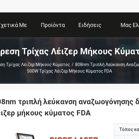
Σχετικά Με
Προϊόντα
Ειδήσεις
Μας Ελ
ρεση Τρίχας Λέιζερ Μήκους Κύμα
Εμάς
Επ
ση Τρίχας Λέιζερ Μήκους Κύματος
/
808nm Τριπλή Λεύκανση Αναζ
500W Τρίχας Λέιζερ Μήκους Κύματος FDA
08nm τριπλή λεύκανση αναζωογόνησης 
έιζερ μήκους κύματος FDA
Τόπος κ