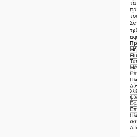
τα
πρ
το
Σε
τρ
αφ
Πρ
Μή
Fl
Τύπ
Μέ
Επ
Πλ
Δύ
λέι
ψύ
Εφ
Επ
Ηλε
εκ
Δι