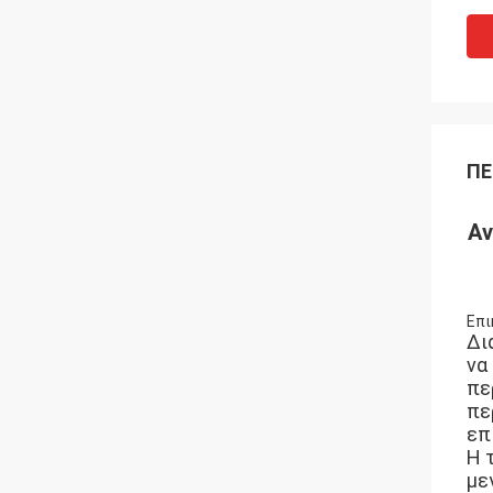
ΠΕ
Αν
Επι
Δι
να
πε
πε
επ
Η 
με