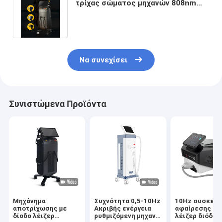
τρίχας σώματος μηχανών 808nm
αφαίρεσης τρίχας λέιζερ μήκους
κύματος
Να συνεχίσει
Συνιστώμενα Προϊόντα
Μηχάνημα
Συχνότητα 0,5-10Hz
10Hz συσκευ
αποτρίχωσης με
Ακριβής ενέργεια
αφαίρεσης τρ
δίοδο λέιζερ
ρυθμιζόμενη μηχανή
λέιζερ διόδων