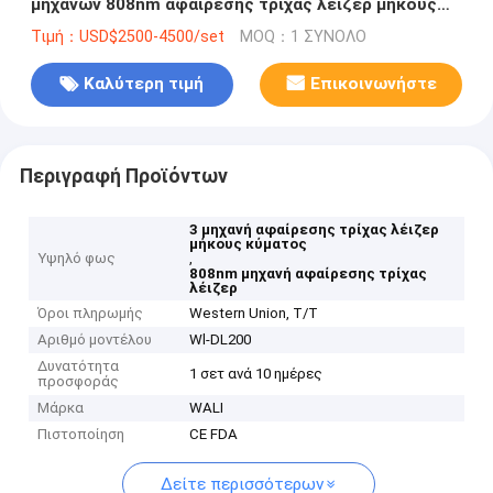
μηχανών 808nm αφαίρεσης τρίχας λέιζερ μήκους
κύματος
Τιμή：USD$2500-4500/set
MOQ：1 ΣΥΝΟΛΟ
Καλύτερη τιμή
Επικοινωνήστε
Περιγραφή Προϊόντων
3 μηχανή αφαίρεσης τρίχας λέιζερ
μήκους κύματος
Υψηλό φως
,
808nm μηχανή αφαίρεσης τρίχας
λέιζερ
Όροι πληρωμής
Western Union, T/T
Αριθμό μοντέλου
Wl-DL200
Δυνατότητα
1 σετ ανά 10 ημέρες
προσφοράς
Μάρκα
WALI
Πιστοποίηση
CE FDA
Δείτε περισσότερων