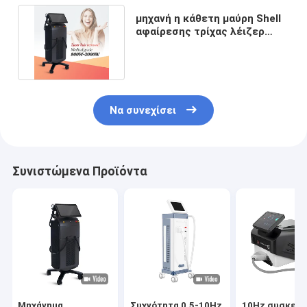
μηχανή η κάθετη μαύρη Shell
αφαίρεσης τρίχας λέιζερ
διόδων 755nm 1064nm
Να συνεχίσει
Συνιστώμενα Προϊόντα
Μηχάνημα
Συχνότητα 0,5-10Hz
10Hz συσκευ