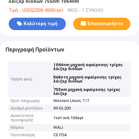
λέιζερ διόδων 755nm 1064nm
Τιμή：USD$2500-4500/set
MOQ：1 ΣΥΝΟΛΟ
Καλύτερη τιμή
Επικοινωνήστε
Περιγραφή Προϊόντων
1064nm μηχανή αφαίρεσης τρίχας
λέιζερ διόδων
,
Κάθετη μηχανή αφαίρεσης τρίχας
Υψηλό φως
λέιζερ διόδων
,
755nm μηχανή αφαίρεσης τρίχας
λέιζερ
Όροι πληρωμής
Western Union, T/T
Αριθμό μοντέλου
Wl-DL200
Δυνατότητα
1set ανά 10days
προσφοράς
Μάρκα
WALI
Πιστοποίηση
CE FDA