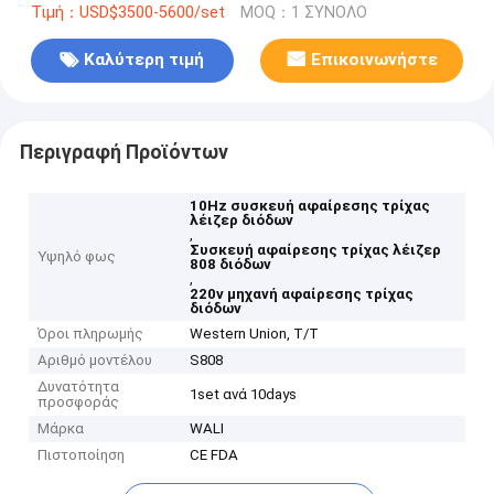
Τιμή：USD$3500-5600/set
MOQ：1 ΣΥΝΟΛΟ
Καλύτερη τιμή
Επικοινωνήστε
Περιγραφή Προϊόντων
10Hz συσκευή αφαίρεσης τρίχας
λέιζερ διόδων
,
Συσκευή αφαίρεσης τρίχας λέιζερ
Υψηλό φως
808 διόδων
,
220v μηχανή αφαίρεσης τρίχας
διόδων
Όροι πληρωμής
Western Union, T/T
Αριθμό μοντέλου
S808
Δυνατότητα
1set ανά 10days
προσφοράς
Μάρκα
WALI
Πιστοποίηση
CE FDA