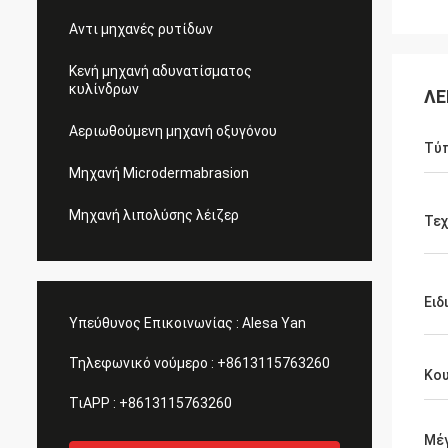
Αντι μηχανές ρυτίδων
Κενή μηχανή αδυνατίσματος
κυλίνδρων
ΛΕ
Αεριωθούμενη μηχανή οξυγόνου
Τύ
Μηχανή Microdermabrasion
Μηχανή λιπολύσης λέιζερ
Τεχ
Ειδ
Υπεύθυνος Επικοινωνίας :
Alesa Yan
Τηλεφωνικό νούμερο :
+8613115763260
Κο
ΤιAPP :
+8613115763260
Μέ