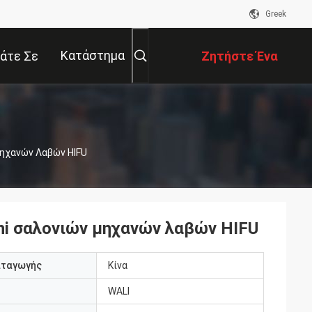
Greek
Κατάστημα
άτε Σε
Ζητήστε Ένα
αφή Με
Απόσπασμα
Μηχανών Λαβών HIFU
ni σαλονιών μηχανών λαβών HIFU
αταγωγής
Κίνα
WALI