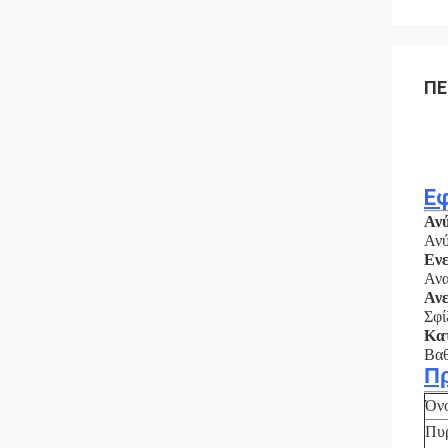
ΠΕ
Ε
Ανύ
Ανύ
Ενε
Ανα
Ανε
Σφί
Κατ
Βαθ
Π
Όν
Πυ