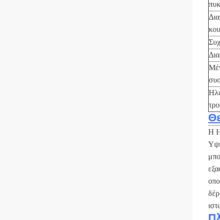
πυκ
Δια
κου
Συχ
Δια
Μέ
συσ
Ηλε
τρο
Θ
Η H
Υψη
μπο
εξα
οπο
δέρ
ιστ
Π