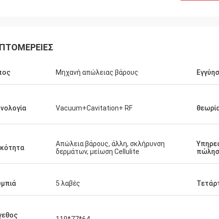
ΠΤΟΜΈΡΕΙΕΣ
πος
Μηχανή απώλειας βάρους
Εγγύη
νολογία
Vacuum+Cavitation+ RF
θεωρία
Απώλεια βάρους, άλλη, σκλήρυνση
Υπηρεσ
ικότητα
δερμάτων, μείωση Cellulite
πώλησ
υμπιά
5 λαβές
Τετάρ
γεθος