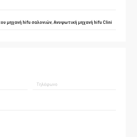
υ μηχανή hifu σαλονιών
,
Ανυψωτική μηχανή hifu Clini