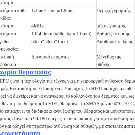
νότητα
στήματα κάθε
1.2mm/1.5mm/1.8mm
Περιοχή γραμμής
κίδας
νότητα
4MHz
μήκος γραμμής
στήματα
1.0-4.0mm (κάθε βήμα 1.0mm)
Βαθμός εστίασης
γεθος
60cm*50cm*15cm
Ακαθάριστο βάρος
κευασίας
κτρική
Δυναμικό ρεύματος:
Μέγεθος της
φοδοσία
οθόνης
εωρία θεραπείας
IFU είναι η τεχνολογία της τέχνης για μη χειρουργική ανύψωση δέρμ
λής Εντατικότητας Εστιασμένος Υπερήχος.Το HIFU παρέχει απευθείας
ρεί να διεγείρει και να ανανεώσει το κολλαγόνο του δέρματος και, ως 
σθένιση του δέρματοςΤο HIFU θερμαίνει το SMAS μέχρι 60°C-70°C, η
ίο επιταχύνει τη διαδικασία ανανέωσης του δέρματος και μεγιστοποιε
ματος.Πάνω από 90-180 ημέρες, η ανταπόκριση για την επούλωση τω
ών και οδηγεί σε περαιτέρω ανύψωση και σύσφιξη, με αποτελέσματα 
λεονεκτήματα