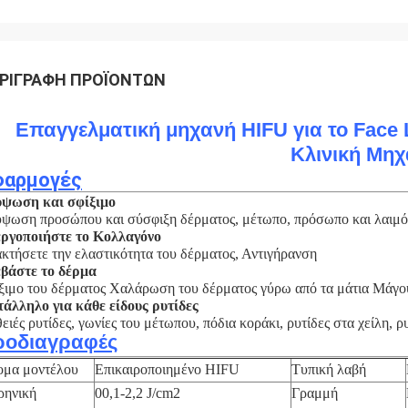
ΡΙΓΡΑΦΉ ΠΡΟΪΌΝΤΩΝ
Επαγγελματική μηχανή HIFU για το Face L
Κλινική Μη
φαρμογές
ψωση και σφίξιμο
ψωση προσώπου και σύσφιξη δέρματος, μέτωπο, πρόσωπο και λαιμό
ργοποιήστε το Κολλαγόνο
κτήσετε την ελαστικότητα του δέρματος, Αντιγήρανση
βάστε το δέρμα
ξιμο του δέρματος Χαλάρωση του δέρματος γύρω από τα μάτια Μάγο
άλληλο για κάθε είδους ρυτίδες
ειές ρυτίδες, γωνίες του μέτωπου, πόδια κοράκι, ρυτίδες στα χείλη, 
ροδιαγραφές
ομα μοντέλου
Επικαιροποιημένο HIFU
Τυπική λαβή
ρηνική
00,1-2,2 J/cm2
Γραμμή