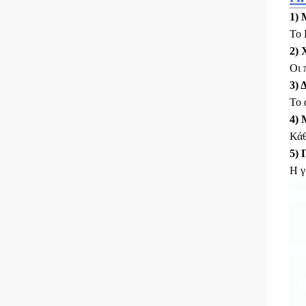
1) 
Το 
2) 
Οι 
3) 
Το 
4) 
Κάθ
5) 
Η γ