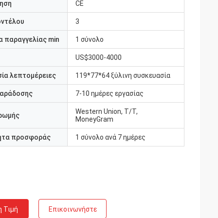
ηση
CE
οντέλου
3
 παραγγελίας min
1 σύνολο
US$3000-4000
ία λεπτομέρειες
119*77*64 ξύλινη συσκευασία
παράδοσης
7-10 ημέρες εργασίας
Western Union, T/T,
ρωμής
MoneyGram
ητα προσφοράς
1 σύνολο ανά 7 ημέρες
η Τιμή
Επικοινωνήστε