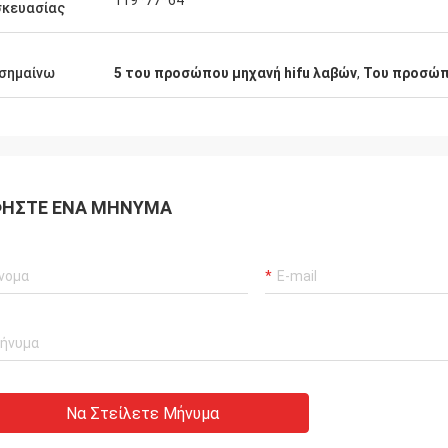
119*77*64
σκευασίας
σημαίνω
5 του προσώπου μηχανή hifu λαβών
,
Του προσώπο
ΉΣΤΕ ΈΝΑ ΜΉΝΥΜΑ
Να Στείλετε Μήνυμα