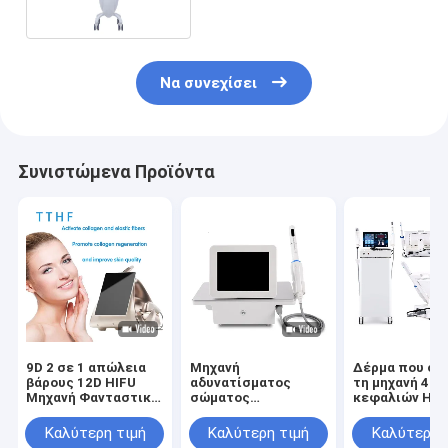
Να συνεχίσει
Συνιστώμενα Προϊόντα
9D 2 σε 1 απώλεια
Μηχανή
Δέρμα που σφ
βάρους 12D HIFU
αδυνατίσματος
τη μηχανή 4M
Μηχανή Φανταστικό
σώματος
κεφαλιών HIFU
ανύψωση δέρματος
δημιουργίας
το κέντρο ομ
προσώπου
κοιλότητας HIFU
Καλύτερη τιμή
Καλύτερη τιμή
Καλύτερη 
Liposonic για την