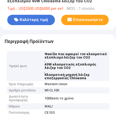
εξοπλισμού 40W Chloasma λέιζερ του CO2
Τιμή：US$3500-US$6000 per set
MOQ：1 σύνολο
Καλύτερη τιμή
Επικοινωνήστε
Περιγραφή Προϊόντων
Φακίδα που αφαιρεί τον κλασματικό
εξοπλισμό λέιζερ του CO2
,
40W κλασματικός εξοπλισμός
Υψηλό φως
λέιζερ του CO2
,
Κλασματική μηχανή λέιζερ
επεξεργασίας Chloasma
Όροι πληρωμής
Western Union
Αριθμό μοντέλου
Wl-CL100
Δυνατότητα
1000sets το χρόνο
προσφοράς
Μάρκα
WALI
Πιστοποίηση
CE ISO