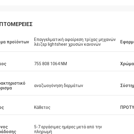
ΠΤΟΜΈΡΕΙΕΣ
Επαγγελματική αφαίρεση τρίχας μηχανών
ομα προϊόντων
Εφαρμ
λέιζερ lightsheer χρυσών κανονών
κος
755 808 1064 NM
Χρώμα
ακτηριστικό
αναζωογόνηση δερμάτων
Σύστη
ρισμα
ος
Κάθετος
ΠΡΟΤ
όνος
5-7 εργάσιμες ημέρες μετά από την
ράδοσης
πληρωμή