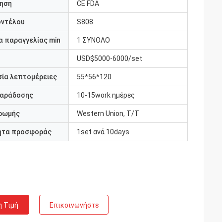
ηση
CE FDA
οντέλου
S808
 παραγγελίας min
1 ΣΥΝΟΛΟ
USD$5000-6000/set
ία λεπτομέρειες
55*56*120
παράδοσης
10-15work ημέρες
ρωμής
Western Union, T/T
ητα προσφοράς
1set ανά 10days
η Τιμή
Επικοινωνήστε