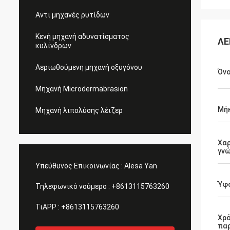
Αντι μηχανές ρυτίδων
Κενή μηχανή αδυνατίσματος
ΛΕ
κυλίνδρων
Αεριωθούμενη μηχανή οξυγόνου
Όν
Μηχανή Microdermabrasion
Μή
Μηχανή λιπολύσης λέιζερ
Χαρ
γνώ
Υπεύθυνος Επικοινωνίας :
Alesa Yan
Ύφ
Τηλεφωνικό νούμερο :
+8613115763260
ΤιAPP :
+8613115763260
Χρ
πα