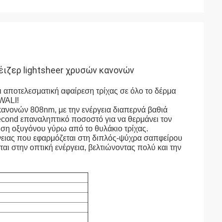
ιζερ lightsheer χρυσών κανονών
αποτελεσματική αφαίρεση τρίχας σε όλο το δέρμα
 WALI!
κανονών 808nm, με την ενέργεια διαπερνά βαθιά
econd επαναληπτικό ποσοστό για να θερμάνει τον
ωση οξυγόνου γύρω από το θυλάκιο τρίχας.
άνειας που εφαρμόζεται στη διπλός-ψύχρα σαπφείρου
αι στην οπτική ενέργεια, βελτιώνοντας πολύ και την