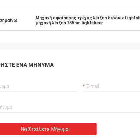
Μηχανή αφαίρεσης τρίχας λέιζερ διόδων Lights
σημαίνω
μηχανή λέιζερ 755nm lightsheer
ΉΣΤΕ ΈΝΑ ΜΉΝΥΜΑ
Να Στείλετε Μήνυμα