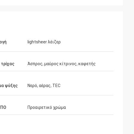
ογή
lightsheer λέιζερ
 τρίχας
Άσπρος, μαύρος κίτρινος, καφετής
μα ψύξης
Νερό, αέρας, TEC
ΥΠΟ
Προαιρετικό χρώμα