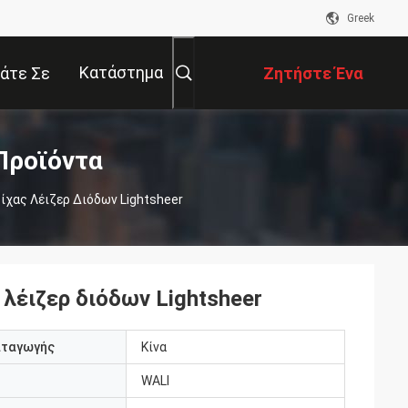
Greek
Κατάστημα
άτε Σε
Ζητήστε Ένα
αφή Με
Απόσπασμα
Προϊόντα
χας Λέιζερ Διόδων Lightsheer
λέιζερ διόδων Lightsheer
αταγωγής
Κίνα
WALI