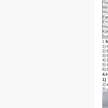
Πλ
Μέ
Ψύ
Εφ
Επ
Ηλε
Κα
Δι
Μ
3.
1) 
2) 
3) 
4) 
5) 
6) 
4.
1)
2) 
3) 