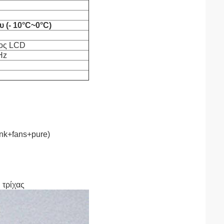
 (- 10°C~0°C)
τος LCD
Hz
nk+fans+pure)
 τρίχας