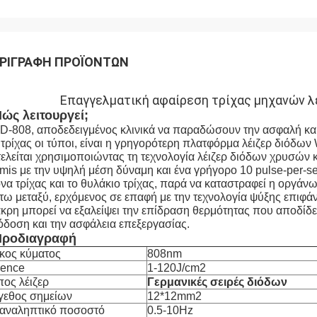
ΡΙΓΡΑΦΉ ΠΡΟΪΌΝΤΩΝ
Επαγγελματική αφαίρεση τρίχας μηχανών λέ
ώς λειτουργεί;
-808, αποδεδειγμένος κλινικά να παραδώσουν την ασφαλή και 
 τρίχας οι τύποι, είναι η γρηγορότερη πλατφόρμα λέιζερ διόδων
ελείται χρησιμοποιώντας τη τεχνολογία λέιζερ διόδων χρυσών 
mis με την υψηλή μέση δύναμη και ένα γρήγορο 10 pulse-per-s
να τρίχας και το θυλάκιο τρίχας, παρά να καταστραφεί η οργάν
τω μεταξύ, ερχόμενος σε επαφή με την τεχνολογία ψύξης επιφ
κρη μπορεί να εξαλείψει την επίδραση θερμότητας που αποδίδετ
δοση και την ασφάλεια επεξεργασίας.
Προδιαγραφή
κος κύματος
808nm
uence
1-120J/cm2
ος λέιζερ
Γερμανικές σειρές διόδων
γεθος σημείων
12*12mm2
αναληπτικό ποσοστό
0.5-10Hz