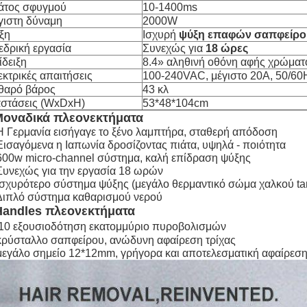
άτος σφυγμού
10-1400ms
γιστη δύναμη
2000W
ξη
Ισχυρή
ψύξη επαφών σαπφείρου
εδρική εργασία
Συνεχώς για
18 ώρες
ίδειξη
8.4» αληθινή οθόνη αφής χρώμα
κτρικές απαιτήσεις
100-240VAC, μέγιστο 20A, 50/60
θαρό βάρος
43 κλ
αστάσεις (WxDxH)
53*48*104cm
οναδικά πλεονεκτήματα
Η Γερμανία εισήγαγε το ξένο λαμπτήρα, σταθερή απόδοση
Εισαγόμενα η Ιαπωνία δροσίζοντας πιάτα, υψηλά - ποιότητα
600w micro-channel σύστημα, καλή επίδραση ψύξης
Συνεχώς για την εργασία 18 ωρών
Ισχυρότερο σύστημα ψύξης (μεγάλο θερμαντικό σώμα χαλκού ta
Διπλό σύστημα καθαρισμού νερού
Handles πλεονεκτήματα
10 εξουσιοδότηση εκατομμύριο πυροβολισμών
κρύσταλλο σαπφείρου, ανώδυνη αφαίρεση τρίχας
μεγάλο σημείο 12*12mm, γρήγορα και αποτελεσματική αφαίρεση