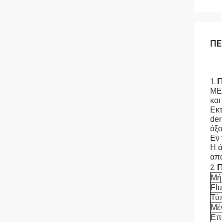
ΠΕ
Π
1.
MED
και
Εκτ
der
άξο
Εν 
Η ά
από
2.
Μή
Fl
Τύπ
Μέ
Επ