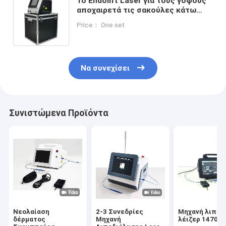
Το Endolift Laser για τους γοφούς
αποχαιρετά τις σακούλες κάτω
από τα μάτια και επιτυγχάνει νέα
Price： One set
αποτελέσματα
Να συνεχίσει
Συνιστώμενα Προϊόντα
Νεολαίαση
2-3 Συνεδρίες
Μηχανή λιπολ
δέρματος
Μηχανή
λέιζερ 1470n