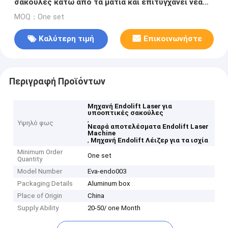
σακούλες κάτω από τα μάτια και επιτυγχάνει νέα
αποτελέσματα
MOQ：One set
Καλύτερη τιμή
Επικοινωνήστε
Περιγραφή Προϊόντων
Μηχανή Endolift Laser για
υποοπτικές σακούλες
,
Υψηλό φως
Νεαρά αποτελέσματα Endolift Laser
Machine
,
Μηχανή Endolift Λέιζερ για τα ισχία
Minimum Order
One set
Quantity
Model Number
Eva-endo003
Packaging Details
Aluminum box
Place of Origin
China
Supply Ability
20-50/ one Month