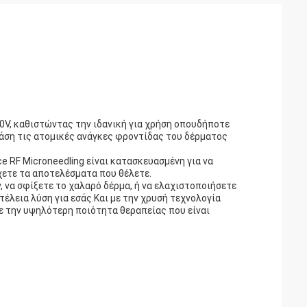
40V, καθιστώντας την ιδανική για χρήση οπουδήποτε
βάση τις ατομικές ανάγκες φροντίδας του δέρματος
ce RF Microneedling είναι κατασκευασμένη για να
ύχετε τα αποτελέσματα που θέλετε.
 να σφίξετε το χαλαρό δέρμα, ή να ελαχιστοποιήσετε
τέλεια λύση για εσάς.Και με την χρυσή τεχνολογία
τε την υψηλότερη ποιότητα θεραπείας που είναι