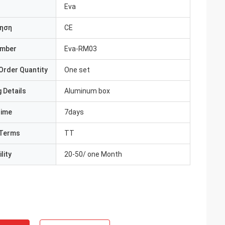
Eva
ηση
CE
umber
Eva-RM03
Order Quantity
One set
 Details
Aluminum box
Time
7days
Terms
TT
lity
20-50/ one Month