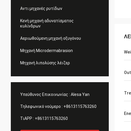
Αντι μηχανές ρυτίδων
Κενή μηχανή αδυνατίσματος
κυλίνδρων
ΛΕ
Αεριωθούμενη μηχανή οξυγόνου
Μηχανή Microdermabrasion
Wei
Μηχανή λιπολύσης λέιζερ
Out
Tre
Υπεύθυνος Επικοινωνίας :
Alesa Yan
Τηλεφωνικό νούμερο :
+8613115763260
Ene
ΤιAPP :
+8613115763260