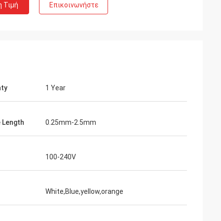
η Τιμή
Επικοινωνήστε
ty
1 Year
 Length
0.25mm-2.5mm
100-240V
White,Blue,yellow,orange