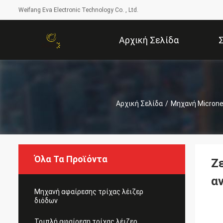
Weifang Eva Electronic Technology Co. , Ltd.
Αρχική Σελίδα
Αρχική Σελίδα
/
Μηχανή Microne
Όλα Τα Προϊόντα
Ζ
α
Μηχανή αφαίρεσης τρίχας λέιζερ
διόδων
Τριπλή αφαίρεση τρίχας λέιζερ