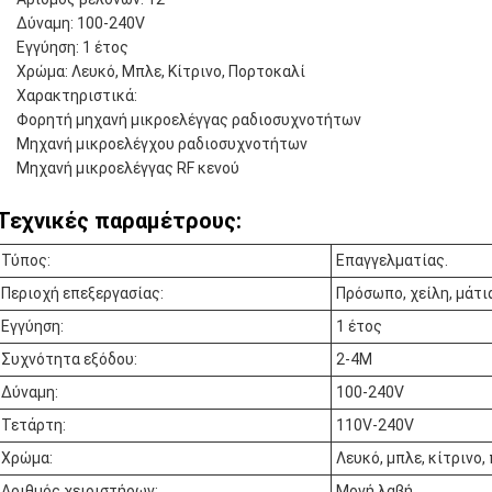
Δύναμη: 100-240V
Εγγύηση: 1 έτος
Χρώμα: Λευκό, Μπλε, Κίτρινο, Πορτοκαλί
Χαρακτηριστικά:
Φορητή μηχανή μικροελέγγας ραδιοσυχνοτήτων
Μηχανή μικροελέγχου ραδιοσυχνοτήτων
Μηχανή μικροελέγγας RF κενού
Τεχνικές παραμέτρους:
Τύπος:
Επαγγελματίας.
Περιοχή επεξεργασίας:
Πρόσωπο, χείλη, μάτι
Εγγύηση:
1 έτος
Συχνότητα εξόδου:
2-4M
Δύναμη:
100-240V
Τετάρτη:
110V-240V
Χρώμα:
Λευκό, μπλε, κίτρινο,
Αριθμός χειριστήρων:
Μονή λαβή