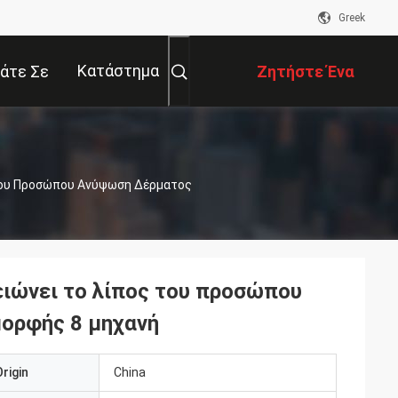
Greek
Κατάστημα
άτε Σε
Ζητήστε Ένα
αφή Με
Απόσπασμα
Του Προσώπου Ανύψωση Δέρματος
ιώνει το λίπος του προσώπου
μορφής 8 μηχανή
rigin
China