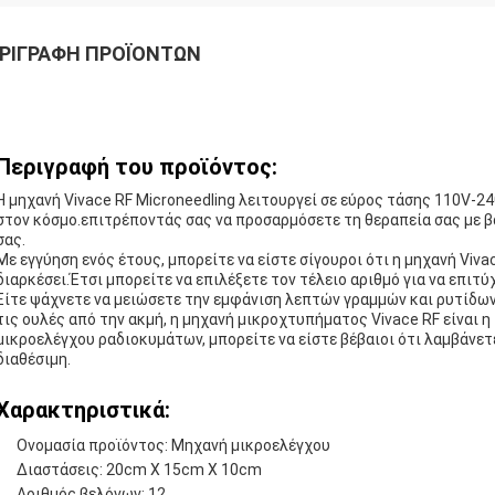
ΡΙΓΡΑΦΉ ΠΡΟΪΌΝΤΩΝ
Περιγραφή του προϊόντος:
Η μηχανή Vivace RF Microneedling λειτουργεί σε εύρος τάσης 110V-2
στον κόσμο.επιτρέποντάς σας να προσαρμόσετε τη θεραπεία σας με 
σας.
Με εγγύηση ενός έτους, μπορείτε να είστε σίγουροι ότι η μηχανή Viva
διαρκέσει.Έτσι μπορείτε να επιλέξετε τον τέλειο αριθμό για να επιτ
Είτε ψάχνετε να μειώσετε την εμφάνιση λεπτών γραμμών και ρυτίδων,
τις ουλές από την ακμή, η μηχανή μικροχτυπήματος Vivace RF είναι η 
μικροελέγχου ραδιοκυμάτων, μπορείτε να είστε βέβαιοι ότι λαμβάνε
διαθέσιμη.
Χαρακτηριστικά:
Ονομασία προϊόντος: Μηχανή μικροελέγχου
Διαστάσεις: 20cm X 15cm X 10cm
Αριθμός βελόνων: 12