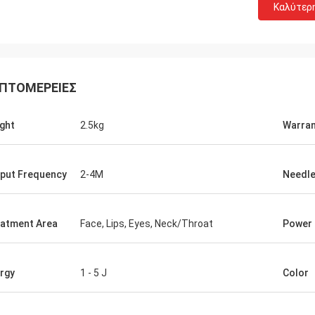
Καλύτερ
ΠΤΟΜΈΡΕΙΕΣ
ght
2.5kg
Warran
put Frequency
2-4M
Needle
atment Area
Face, Lips, Eyes, Neck/Throat
Power
rgy
1 - 5 J
Color