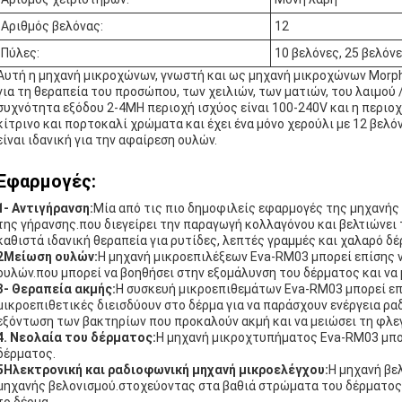
Αριθμός βελόνας:
12
Πύλες:
10 βελόνες, 25 βελόνε
Αυτή η μηχανή μικροχώνων, γνωστή και ως μηχανή μικροχώνων Morphe
για τη θεραπεία του προσώπου, των χειλιών, των ματιών, του λαιμού /
συχνότητα εξόδου 2-4MΗ περιοχή ισχύος είναι 100-240V και η περιοχή
κίτρινο και πορτοκαλί χρώματα και έχει ένα μόνο χερούλι με 12 βελόν
είναι ιδανική για την αφαίρεση ουλών.
Εφαρμογές:
1- Αντιγήρανση:
Μία από τις πιο δημοφιλείς εφαρμογές της μηχανής
της γήρανσης.που διεγείρει την παραγωγή κολλαγόνου και βελτιώνει
καθιστά ιδανική θεραπεία για ρυτίδες, λεπτές γραμμές και χαλαρό δέ
2Μείωση ουλών:
Η μηχανή μικροεπιλέξεων Eva-RM03 μπορεί επίσης ν
ουλών.που μπορεί να βοηθήσει στην εξομάλυνση του δέρματος και να 
3- Θεραπεία ακμής:
Η συσκευή μικροεπιθεμάτων Eva-RM03 μπορεί επί
μικροεπιθετικές διεισδύουν στο δέρμα για να παράσχουν ενέργεια ρα
εξόντωση των βακτηρίων που προκαλούν ακμή και να μειώσει τη φλε
4. Νεολαία του δέρματος:
Η μηχανή μικροχτυπήματος Eva-RM03 μπορ
δέρματος.
5Ηλεκτρονική και ραδιοφωνική μηχανή μικροελέγχου:
Η μηχανή βε
μηχανής βελονισμού.στοχεύοντας στα βαθιά στρώματα του δέρματος γ