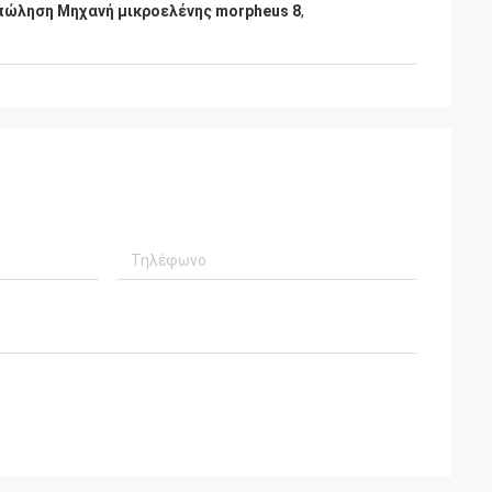
πώληση Μηχανή μικροελένης morpheus 8
,