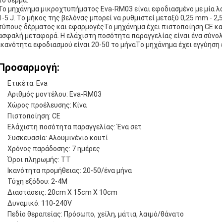
το δέρμα.
Το μηχάνημα μικροχτυπήματος Eva-RM03 είναι εφοδιασμένο με μία λα
1-5 J. Το μήκος της βελόνας μπορεί να ρυθμιστεί μεταξύ 0,25 mm - 
τύπους δέρματος και εφαρμογέςΤο μηχάνημα έχει πιστοποίηση CE και
ασφαλή μεταφορά. Η ελάχιστη ποσότητα παραγγελίας είναι ένα σύνολο
ικανότητα εφοδιασμού είναι 20-50 το μήναΤο μηχάνημα έχει εγγύηση 
Προσαρμογή:
Ετικέτα: Eva
Αριθμός μοντέλου: Eva-RM03
Χώρος προέλευσης: Κίνα
Πιστοποίηση: CE
Ελάχιστη ποσότητα παραγγελίας: Ένα σετ
Συσκευασία: Αλουμινένιο κουτί
Χρόνος παράδοσης: 7 ημέρες
Όροι πληρωμής: TT
Ικανότητα προμήθειας: 20-50/ένα μήνα
Τύχη εξόδου: 2-4M
Διαστάσεις: 20cm X 15cm X 10cm
Δυναμικό: 110-240V
Πεδίο θεραπείας: Πρόσωπο, χείλη, μάτια, λαιμό/θάνατο