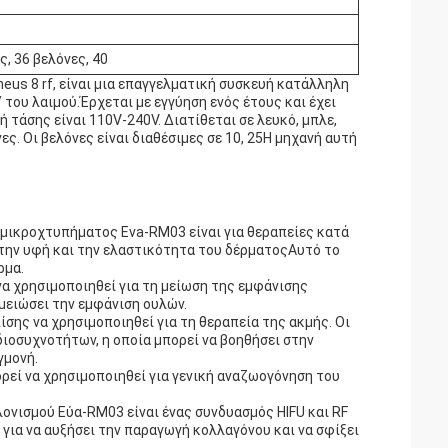
ς, 36 βελόνες, 40
us 8 rf, είναι μια επαγγελματική συσκευή κατάλληλη
 του λαιμού.Έρχεται με εγγύηση ενός έτους και έχει
 τάσης είναι 110V-240V. Διατίθεται σε λευκό, μπλε,
ες. Οι βελόνες είναι διαθέσιμες σε 10, 25Η μηχανή αυτή
 μικροχτυπήματος Eva-RM03 είναι για θεραπείες κατά
 την υφή και την ελαστικότητα του δέρματοςΑυτό το
ρμα.
α χρησιμοποιηθεί για τη μείωση της εμφάνισης
μειώσει την εμφάνιση ουλών.
σης να χρησιμοποιηθεί για τη θεραπεία της ακμής. Οι
διοσυχνοτήτων, η οποία μπορεί να βοηθήσει στην
γμονή.
εί να χρησιμοποιηθεί για γενική αναζωογόνηση του
λονισμού Εύα-RM03 είναι ένας συνδυασμός HIFU και RF
ια να αυξήσει την παραγωγή κολλαγόνου και να σφίξει