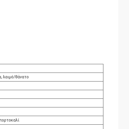
α, λαιμό/θάνατο
 πορτοκαλί