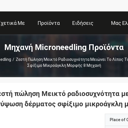
Σχετικά Με
Προϊόντα
Ειδήσεις
Μας Ελ
Μηχανή Microneedling Προϊόντα
Εμάς
Επ
edling
/
Ζεστή Πώληση Μεικτό Ραδιοσυχνότητα Μειώνει Το Λίπος 
Σφίξιμο Μικροάγκλη Μορφής 8 Μηχανή
εστή πώληση Μεικτό ραδιοσυχνότητα με
νύψωση δέρματος σφίξιμο μικροάγκλη 
Place of O