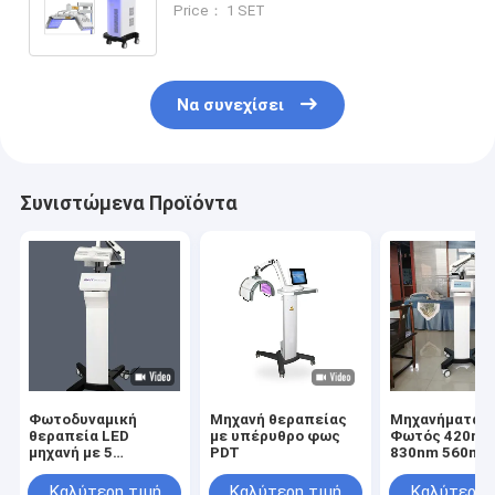
Price： 1 SET
προσώπου, λαιμού και στήθους - 5
φώτα
Να συνεχίσει
Συνιστώμενα Προϊόντα
Φωτοδυναμική
Μηχανή θεραπείας
Μηχανήματα P
θεραπεία LED
με υπέρυθρο φως
Φωτός 420nm
μηχανή με 5
PDT
830nm 560nm
χρώματα
Καλύτερη τιμή
Καλύτερη τιμή
Καλύτερη 