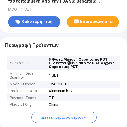
πιστοποιημένη από την FDA για θεραπεία
προσώπου, λαιμού και στήθους - 5 φώτα
MOQ：1 SET
Καλύτερη τιμή
Επικοινωνήστε
Περιγραφή Προϊόντων
,
5 Φώτα Μηχανή Θεραπείας PDT
Υψηλό φως
Πιστοποιημένη από το FDA Μηχανή
Θεραπείας PDT
Minimum Order
1 SET
Quantity
Model Number
EVA-PDT100
Packaging Details
Aluminum box
Payment Terms
TT
Place of Origin
China
Δείτε περισσότερων