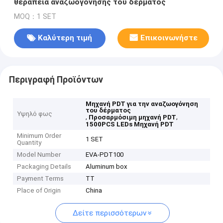
θεραπεία αναζωογόνησης του δέρματος
MOQ：1 SET
Καλύτερη τιμή
Επικοινωνήστε
Περιγραφή Προϊόντων
Μηχανή PDT για την αναζωογόνηση
του δέρματος
Υψηλό φως
,
,
Προσαρμόσιμη μηχανή PDT
1500PCS LEDs Μηχανή PDT
Minimum Order
1 SET
Quantity
Model Number
EVA-PDT100
Packaging Details
Aluminum box
Payment Terms
TT
Place of Origin
China
Δείτε περισσότερων