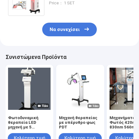
Price： 1 SET
FDA ISO13485 πιστοποιημένο
Να συνεχίσει
Συνιστώμενα Προϊόντα
Φωτοδυναμική
Μηχανή θεραπείας
Μηχανήματα P
θεραπεία LED
με υπέρυθρο φως
Φωτός 420nm
μηχανή με 5
PDT
830nm 560nm
χρώματα
Καλύτερη τιμή
Καλύτερη τιμή
Καλύτερη 