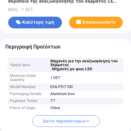
θεραπεία της αναζωογόνησης του δέρματος CE
FDA ISO13485 πιστοποιημένο
MOQ：1 SET
Καλύτερη τιμή
Επικοινωνήστε
Περιγραφή Προϊόντων
Μηχανές για την αναζωογόνηση του
Υψηλό φως
δέρματος
,
Μηχανές με φως LED
Minimum Order
1 SET
Quantity
Model Number
EVA-PDT100
Packaging Details
Aluminum box
Payment Terms
TT
Place of Origin
China
Δείτε περισσότερων