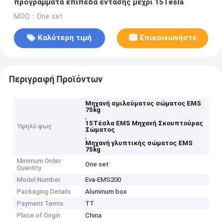
προγράμματα επίπεδα έντασης μέχρι 15Tesla
MOQ：One set
Καλύτερη τιμή
Επικοινωνήστε
Περιγραφή Προϊόντων
Μηχανή σμιλεύματος σώματος EMS
75kg
,
15Τέσλα EMS Μηχανή Σκουπτούρας
Υψηλό φως
Σώματος
,
Μηχανή γλυπτικής σώματος EMS
75kg
Minimum Order
One set
Quantity
Model Number
Eva-EMS200
Packaging Details
Aluminum box
Payment Terms
TT
Place of Origin
China