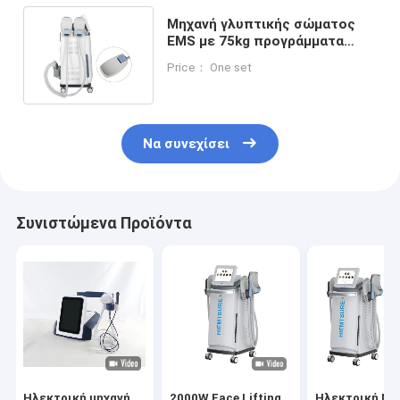
Μηχανή γλυπτικής σώματος
EMS με 75kg προγράμματα
επίπεδα έντασης μέχρι
Price： One set
15Tesla
Να συνεχίσει
Συνιστώμενα Προϊόντα
Ηλεκτρική μηχανή
2000W Face Lifting
Ηλεκτρική Μη