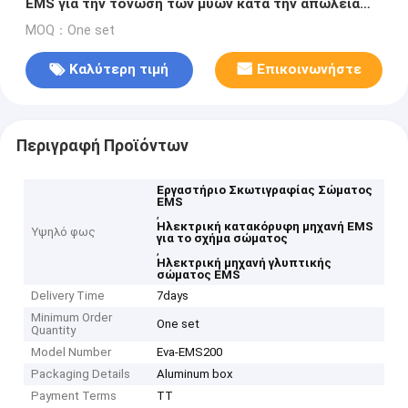
EMS για την τόνωση των μυών κατά την απώλεια
κυτταρίτιδας
MOQ：One set
Καλύτερη τιμή
Επικοινωνήστε
Περιγραφή Προϊόντων
Εργαστήριο Σκωτιγραφίας Σώματος
EMS
,
Ηλεκτρική κατακόρυφη μηχανή EMS
Υψηλό φως
για το σχήμα σώματος
,
Ηλεκτρική μηχανή γλυπτικής
σώματος EMS
Delivery Time
7days
Minimum Order
One set
Quantity
Model Number
Eva-EMS200
Packaging Details
Aluminum box
Payment Terms
TT