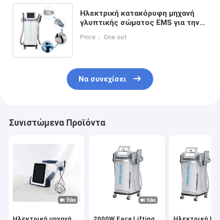
Ηλεκτρική κατακόρυφη μηχανή
γλυπτικής σώματος EMS για την
τόνωση των μυών κατά την
Price： One set
απώλεια κυτταρίτιδας
Να συνεχίσει
Συνιστώμενα Προϊόντα
Ηλεκτρική μηχανή
2000W Face Lifting
Ηλεκτρική Μη