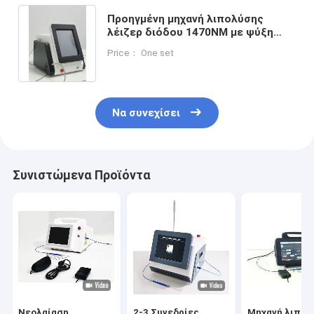
Προηγμένη μηχανή λιπολύσης
λέιζερ διόδου 1470NM με ψύξη
αέρα με μήκος κύματος
Price： One set
1470/980NM
Να συνεχίσει
Συνιστώμενα Προϊόντα
Νεολαίαση
2-3 Συνεδρίες
Μηχανή λιπολ