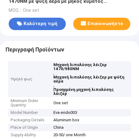
1470NM με ψύξη αέρα με μήκος κύματος
1470/980NM
MOQ：One set
Καλύτερη τιμή
Επικοινωνήστε
Περιγραφή Προϊόντων
Μηχανή λιπολύσης λέιζερ
1470/980NM
,
Μηχανή λιπολύσης λέιζερ με ψύξη
Υψηλό φως
αέρα
,
Προηγμένη μηχανή λιπολύσης
λέιζερ
Minimum Order
One set
Quantity
Model Number
Eva-endo003
Packaging Details
Aluminum box
Place of Origin
China
Supply Ability
20-50/ one Month