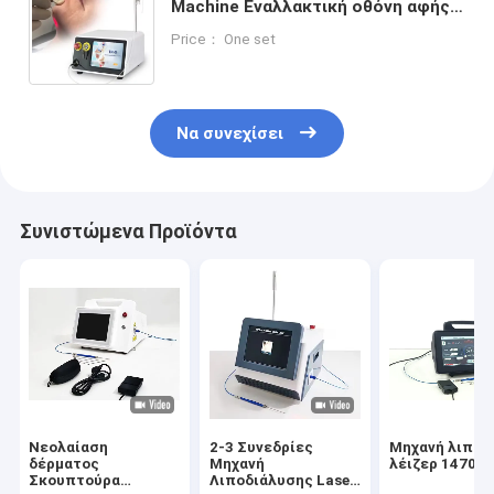
Machine Εναλλακτική οθόνη αφής
Εναλλακτική οθόνη Αέρας ψύξη 30-
Price： One set
60 λεπτά Χρόνος θεραπείας
Να συνεχίσει
Συνιστώμενα Προϊόντα
Νεολαίαση
2-3 Συνεδρίες
Μηχανή λιπολ
δέρματος
Μηχανή
λέιζερ 1470n
Σκουπτούρα
Λιποδιάλυσης Laser