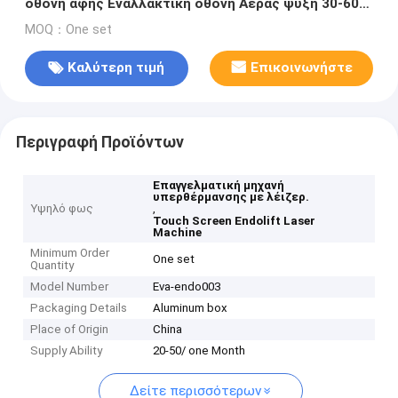
οθόνη αφής Εναλλακτική οθόνη Αέρας ψύξη 30-60
λεπτά Χρόνος θεραπείας
MOQ：One set
Καλύτερη τιμή
Επικοινωνήστε
Περιγραφή Προϊόντων
Επαγγελματική μηχανή
υπερθέρμανσης με λέιζερ.
Υψηλό φως
,
Touch Screen Endolift Laser
Machine
Minimum Order
One set
Quantity
Model Number
Eva-endo003
Packaging Details
Aluminum box
Place of Origin
China
Supply Ability
20-50/ one Month
Δείτε περισσότερων