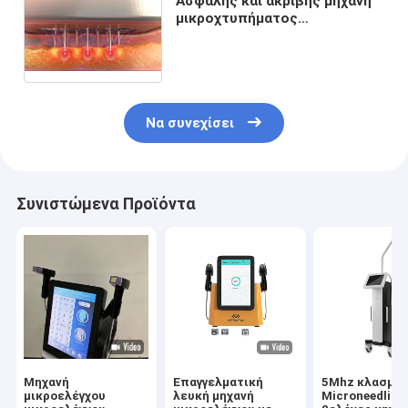
Ασφαλής και ακριβής μηχανή
μικροχτυπήματος
ραδιοσυχνοτήτων για την
ανανέωση και τη σύσφιξη του
δέρματος
Να συνεχίσει
Συνιστώμενα Προϊόντα
Μηχανή
Επαγγελματική
5Mhz κλασματ
μικροελέγχου
λευκή μηχανή
Microneedling