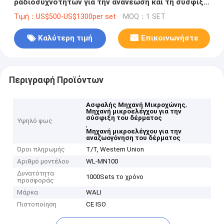
ραδιοσυχνοτήτων για την ανανέωση και τη σύσφιξη
του δέρματος
Τιμή：US$500-US$1300per set
MOQ：1 SET
Καλύτερη τιμή
Επικοινωνήστε
Περιγραφή Προϊόντων
,
Ασφαλής Μηχανή Μικροχώνης
Μηχανή μικροελέγχου για την
σύσφιξη του δέρματος
Υψηλό φως
,
Μηχανή μικροελέγχου για την
αναζωογόνηση του δέρματος
Όροι πληρωμής
T/T, Western Union
Αριθμό μοντέλου
WL-MN100
Δυνατότητα
1000Sets το χρόνο
προσφοράς
Μάρκα
WALI
Πιστοποίηση
CE ISO