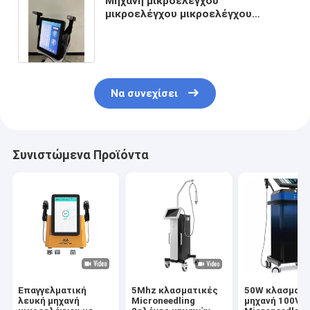
Μηχανή μικροελέγχου
μικροελέγχου μικροελέγχου
μικροελέγχου μικροελέγχου για την
αναζωογόνηση και τη σύσφιξη του
δέρματος
Να συνεχίσει
Συνιστώμενα Προϊόντα
Επαγγελματική
5Mhz κλασματικές
50W κλασματι
λευκή μηχανή
Microneedling
μηχανή 100V R