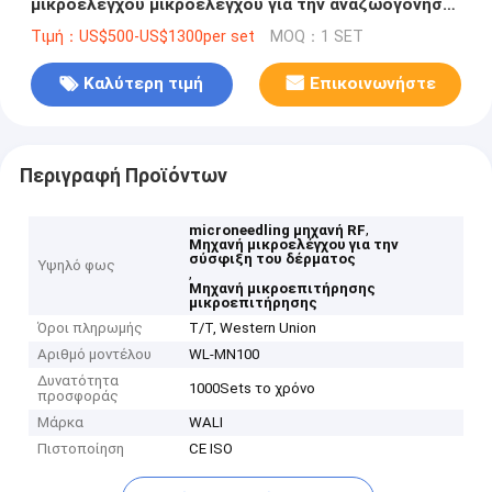
μικροελέγχου μικροελέγχου για την αναζωογόνηση
και τη σύσφιξη του δέρματος
Τιμή：US$500-US$1300per set
MOQ：1 SET
Καλύτερη τιμή
Επικοινωνήστε
Περιγραφή Προϊόντων
,
microneedling μηχανή RF
Μηχανή μικροελέγχου για την
σύσφιξη του δέρματος
Υψηλό φως
,
Μηχανή μικροεπιτήρησης
μικροεπιτήρησης
Όροι πληρωμής
T/T, Western Union
Αριθμό μοντέλου
WL-MN100
Δυνατότητα
1000Sets το χρόνο
προσφοράς
Μάρκα
WALI
Πιστοποίηση
CE ISO