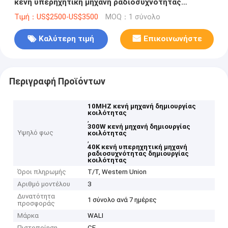
κενή υπερηχητική μηχανή ραδιοσυχνότητας
δημιουργίας κοιλότητας 40K
Τιμή：US$2500-US$3500
MOQ：1 σύνολο
Καλύτερη τιμή
Επικοινωνήστε
Περιγραφή Προϊόντων
10MHZ κενή μηχανή δημιουργίας
κοιλότητας
,
300W κενή μηχανή δημιουργίας
Υψηλό φως
κοιλότητας
,
40K κενή υπερηχητική μηχανή
ραδιοσυχνότητας δημιουργίας
κοιλότητας
Όροι πληρωμής
T/T, Western Union
Αριθμό μοντέλου
3
Δυνατότητα
1 σύνολο ανά 7 ημέρες
προσφοράς
Μάρκα
WALI
Πιστοποίηση
CE