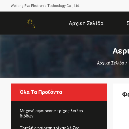
Weifang Eva Electronic Technology Co. , Ltd.
Αρχική Σελίδα
Αερ
Αρχική Σελίδα
/
Όλα Τα Προϊόντα
Φ
Μηχανή αφαίρεσης τρίχας λέιζερ
διόδων
Τριπλή αφαίρεση τρίχας λέιζερ