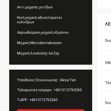
Αντι μηχανές ρυτίδων
Κενή μηχανή αδυνατίσματος
κυλίνδρων
ΛΕ
Αεριωθούμενη μηχανή οξυγόνου
Όν
Μηχανή Microdermabrasion
Μηχανή λιπολύσης λέιζερ
Οθ
Υπεύθυνος Επικοινωνίας :
Alesa Yan
Τά
Τηλεφωνικό νούμερο :
+8613115763260
ΤιAPP :
+8613115763260
Όν