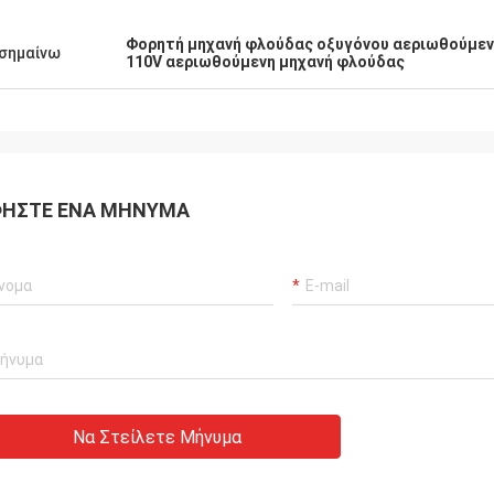
Φορητή μηχανή φλούδας οξυγόνου αεριωθούμε
σημαίνω
110V αεριωθούμενη μηχανή φλούδας
ΉΣΤΕ ΈΝΑ ΜΉΝΥΜΑ
Να Στείλετε Μήνυμα