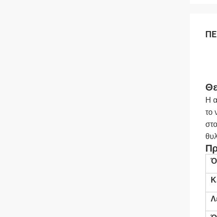
ΠΕ
Θε
Η α
το 
στο
θυλ
Πρ
Ό
Κ
Λ