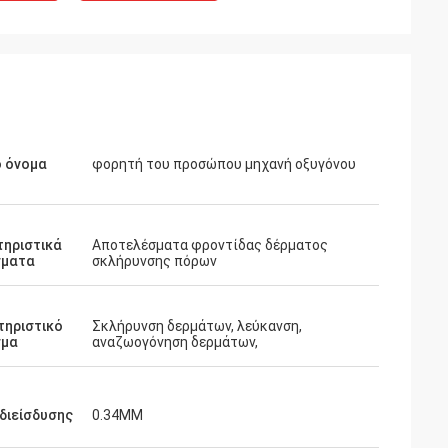
ό όνομα
φορητή του προσώπου μηχανή οξυγόνου
τηριστικά
Αποτελέσματα φροντίδας δέρματος
σματα
σκλήρυνσης πόρων
τηριστικό
Σκλήρυνση δερμάτων, λεύκανση,
σμα
αναζωογόνηση δερμάτων,
διείσδυσης
0.34MM