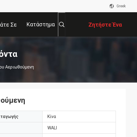
Greek
Κατάστημα
άτε Σε
Ζητήστε Ένα
αφή Με
Απόσπασμα
όντα
ου Αεριωθούμενη
θούμενη
αταγωγής
Κίνα
WALI