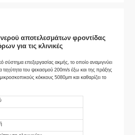
 νερού αποτελεσμάτων φροντίδας
ων για τις κλινικές
κό σύστημα επεξεργασίας ακμής, το οποίο αναμιγνύει
μια ταχύτητα του ψεκασμού 200m/s έξω και της πράξης
ς μικροσκοπικούς κόκκους 5080μm και καθαρίζει το
ύ
ή