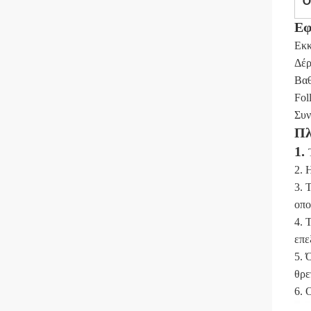
Ό
Εφ
Εκκ
Δέρ
Βαθ
Foll
Συν
Πλ
1.
2. 
3. 
οπο
4. 
επε
5. 
θρε
6. 