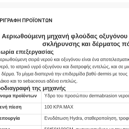
ΡΙΓΡΑΦΉ ΠΡΟΪΌΝΤΩΝ
Αεριωθούμενη μηχανή φλούδας οξυγόνου
σκλήρυνσης και δέρματος πόρ
ωρία επεξεργασίας
εριωθούμενη σειρά νερού και οξυγόνου είναι ένα αποτελεσματι
νερό, το ιατρικό υγρό οξυγόνου και διατροφής εντελώς, και σε 
 δέρμα. Το μίγμα διαπερνά την επιδερμίδα βαθύ dermis με του
άκιο και το sebaceous αδένα εντελώς.
οδιαγραφή της μηχανής
νομα προϊόντων
Υδρο του προσώπου dermabrasion νερο
ενή πίεση
100 KPA MAX
ειτουργία
Ενυδάτωση Hydra, σταθεροποίηση, τροφ