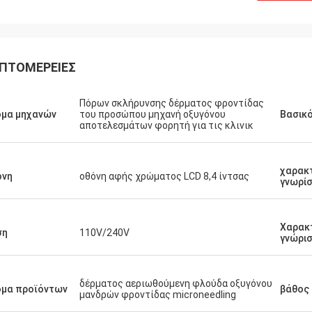
ΠΤΟΜΈΡΕΙΕΣ
Πόρων σκλήρυνσης δέρματος φροντίδας
ομα μηχανών
του προσώπου μηχανή οξυγόνου
Βασικ
αποτελεσμάτων φορητή για τις κλινικ
χαρακ
όνη
οθόνη αφής χρώματος LCD 8,4 ίντσας
γνωρί
Χαρακ
ση
110V/240V
γνώρι
δέρματος αεριωθούμενη φλούδα οξυγόνου
ομα προϊόντων
βάθος 
μανδρών φροντίδας microneedling