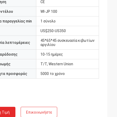
ηση
CE
οντέλου
Wl-JP 100
 παραγγελίας min
1 σύνολο
US$250-US350
45*65*45 συσκευασία κιβωτίων
ία λεπτομέρειες
αργιλίου
παράδοσης
10-15 ημέρες
ρωμής
T/T, Western Union
ητα προσφοράς
5000 το χρόνο
η Τιμή
Επικοινωνήστε