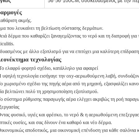
γκος
56*56*100CM, συσκευασμένος με την πε
αρμογές
αθάριση ακμής.
μα που λευκαίνει τη βελτίωση σύστασης δερμάτων.
ειά δέρμα που καθαρίζει ξαναγεμίζοντας το νερό και τη διατροφή για 
iculitis.
δυασμένος με άλλο εξοπλισμό για να επιτύχει μια καλύτερη επίδραση
εονέκτημα τεχνολογίας
Το ελαφρύ φορητό σχέδιο, κατάλληλο για αφαιρεί
Η υψηλή τεχνολογία εισήγαγε την oxy-αεριωθούμενη λαβή, συνδυάζοντ
Το χωρισμένο σχέδιο της πηγής αέρα από τη μηχανή, εξασφαλίζει κανο
ία βελτιώνει πολύ τη χρησιμοποίηση εξοπλισμού.
Το σύστημα ρύθμισης παραγωγής αέρα ελέγχει ακριβώς τη ροή παραγωγ
ξεργασίας
Όντας φυσικό, υγιές και φρέσκο, το νερό & η αεριωθούμενη επεξεργασ
πτικές ουσίες, και σας δίνουν ένα καθαρό και νέο δέρμα.
Οικονομικώς αποδοτικός, μια οικονομική επένδυση για κάθε σαλόνια κα