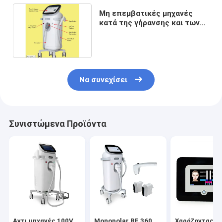
Μη επεμβατικές μηχανές
κατά της γήρανσης και των
ρυτίδων με μόνο λαβή
Να συνεχίσει
Συνιστώμενα Προϊόντα
Αντι μηχανές 100V
Monopolar RF 360
Χαράζοντας μ