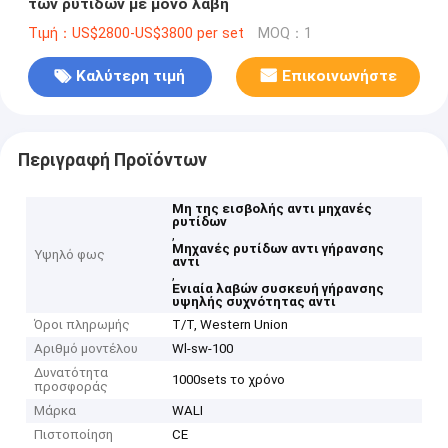
των ρυτίδων με μόνο λαβή
Τιμή：US$2800-US$3800 per set
MOQ：1
Καλύτερη τιμή
Επικοινωνήστε
Περιγραφή Προϊόντων
Μη της εισβολής αντι μηχανές
ρυτίδων
,
Μηχανές ρυτίδων αντι γήρανσης
Υψηλό φως
αντι
,
Ενιαία λαβών συσκευή γήρανσης
υψηλής συχνότητας αντι
Όροι πληρωμής
T/T, Western Union
Αριθμό μοντέλου
Wl-sw-100
Δυνατότητα
1000sets το χρόνο
προσφοράς
Μάρκα
WALI
Πιστοποίηση
CE