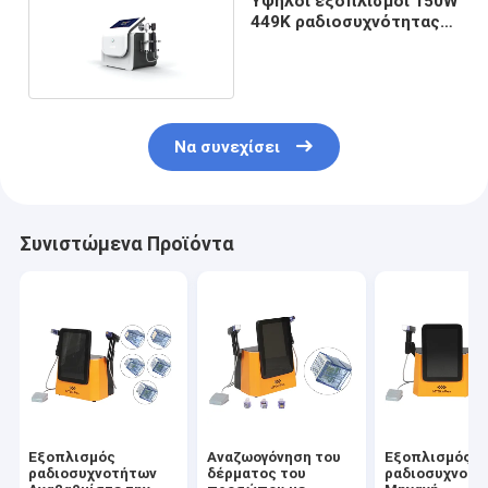
Υψηλοί εξοπλισμοί 150W
449K ραδιοσυχνότητας
448K
Να συνεχίσει
Συνιστώμενα Προϊόντα
Εξοπλισμός
Αναζωογόνηση του
Εξοπλισμός
ραδιοσυχνοτήτων
δέρματος του
ραδιοσυχνοτή