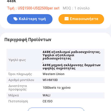
448K
Τιμή：US$1500-US$2500per set
MOQ：1 σύνολο
Καλύτερη τιμή
Επικοινωνήστε
Περιγραφή Προϊόντων
,
448K εξοπλισμοί ραδιοσυχνότητας
Υψηλοί εξοπλισμοί
ραδιοσυχνότητας
Υψηλό φως
,
449K μηχανή σκλήρυνσης δερμάτων
υψηλής συχνότητας
Όροι πληρωμής
Western Union
Αριθμό μοντέλου
Wl-HM100
Δυνατότητα
1000sets το χρόνο
προσφοράς
Μάρκα
WALI
Πιστοποίηση
CE ISO